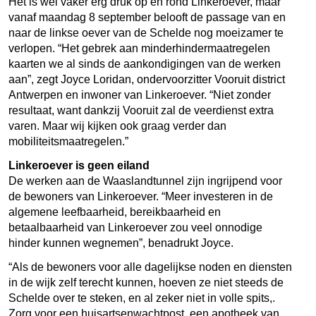
Het is wel vaker erg druk op en rond Linkeroever, maar
vanaf maandag 8 september belooft de passage van en
naar de linkse oever van de Schelde nog moeizamer te
verlopen. “Het gebrek aan minderhindermaatregelen
kaarten we al sinds de aankondigingen van de werken
aan”, zegt Joyce Loridan, ondervoorzitter Vooruit district
Antwerpen en inwoner van Linkeroever. “Niet zonder
resultaat, want dankzij Vooruit zal de veerdienst extra
varen. Maar wij kijken ook graag verder dan
mobiliteitsmaatregelen.”
Linkeroever is geen eiland
De werken aan de Waaslandtunnel zijn ingrijpend voor
de bewoners van Linkeroever. “Meer investeren in de
algemene leefbaarheid, bereikbaarheid en
betaalbaarheid van Linkeroever zou veel onnodige
hinder kunnen wegnemen”, benadrukt Joyce.
“Als de bewoners voor alle dagelijkse noden en diensten
in de wijk zelf terecht kunnen, hoeven ze niet steeds de
Schelde over te steken, en al zeker niet in volle spits,.
Zorg voor een huisartsenwachtpost, een apotheek van