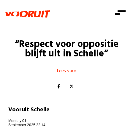
Laatste nieuws
Alle artikels
Beweging
Mission statement
Koopkracht
Dicht bij jou
“Respect voor oppositie
Onze mensen
Doe mee
Zorg
blijft uit in Schelle”
Doe mee
Shop
Standpunten
Gelijke kansen
Word lid
Zoeken
Vacatures
Welzijn
Lees voor
Login
Login
Mis niets
Consumentenbescherming
Pensioenen
Doe mee
Kinderen en jongeren
Vooruit Schelle
Monday 01
September 2025 22:14