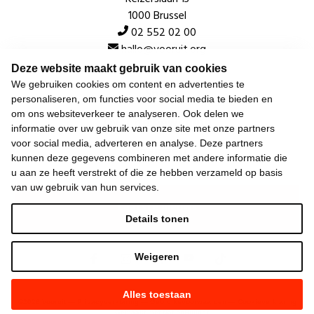
1000 Brussel
02 552 02 00
hallo@vooruit.org
Deze website maakt gebruik van cookies
We gebruiken cookies om content en advertenties te
Snel
personaliseren, om functies voor social media te bieden en
om ons websiteverkeer te analyseren. Ook delen we
Over de beweging
informatie over uw gebruik van onze site met onze partners
voor social media, adverteren en analyse. Deze partners
Algemeen
kunnen deze gegevens combineren met andere informatie die
u aan ze heeft verstrekt of die ze hebben verzameld op basis
van uw gebruik van hun services.
Laatste nieuws
Details tonen
Weigeren
Alles toestaan
©
2026
Vooruit —
Privacyverklaring
—
Gebruiksvoorwaarden
—
Cookieverklaring
—
Gemaakt met NationBuilder