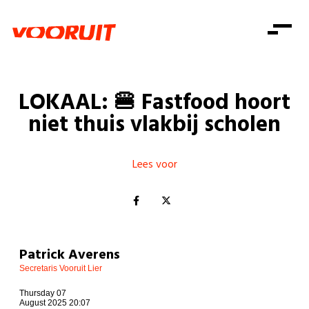
Laatste nieuws
Alle artikels
Beweging
Mission statement
Koopkracht
Dicht bij jou
LOKAAL: 🍔 Fastfood hoort
Onze mensen
Doe mee
Zorg
niet thuis vlakbij scholen
Doe mee
Shop
Standpunten
Gelijke kansen
Word lid
Zoeken
Vacatures
Welzijn
Lees voor
Login
Login
Mis niets
Consumentenbescherming
Pensioenen
Doe mee
Kinderen en jongeren
Patrick Averens
Secretaris Vooruit Lier
Thursday 07
August 2025 20:07