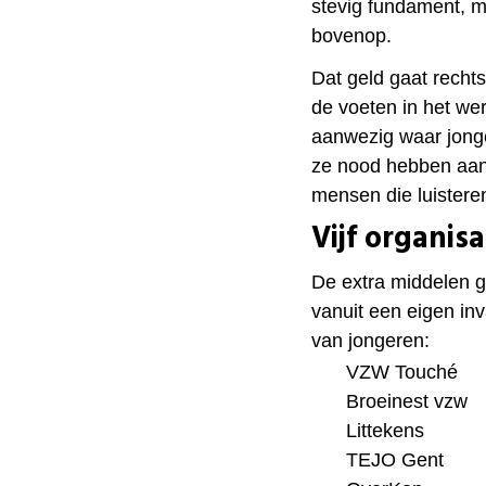
stevig fundament, m
bovenop.
Dat geld gaat rechts
de voeten in het we
aanwezig waar jonge
ze nood hebben aan
mensen die luistere
Vijf organisa
De extra middelen ga
vanuit een eigen in
van jongeren:
VZW Touché
Broeinest vzw
Littekens
TEJO Gent