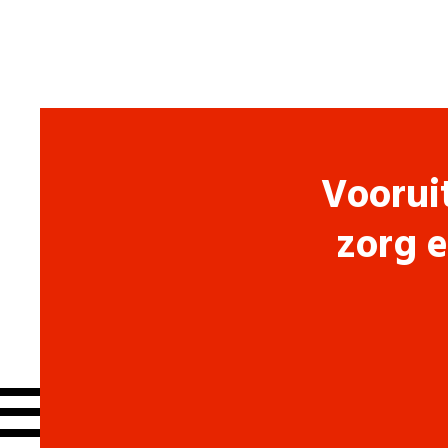
Voorui
zorg e