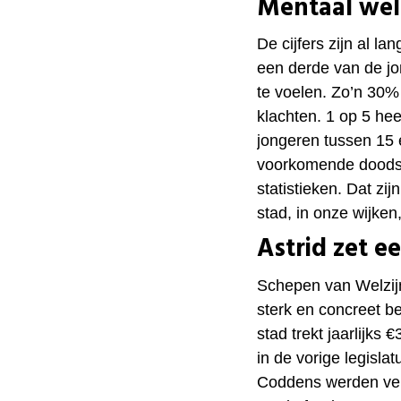
Mentaal wel
De cijfers zijn al l
een derde van de jon
te voelen. Zo’n 30
klachten. 1 op 5 he
jongeren tussen 15 e
voorkomende dood
statistieken. Dat zi
stad, in onze wijken
Astrid zet e
Schepen van Welzij
sterk en concreet b
stad trekt jaarlijks
in de vorige legisl
Coddens werden ver