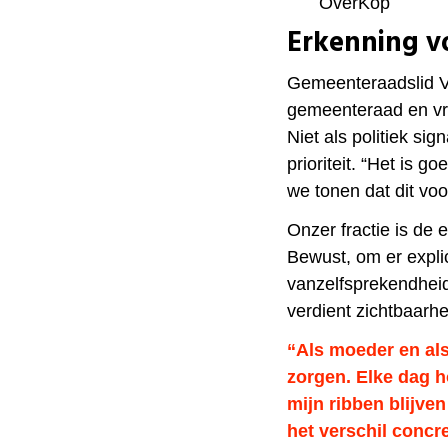
OverKop
Erkenning vo
Gemeenteraadslid Ve
gemeenteraad en vro
Niet als politiek si
prioriteit. “Het is g
we tonen dat dit voor
Onzer fractie is de 
Bewust, om er explici
vanzelfsprekendheid
verdient zichtbaarhe
“Als moeder en als
zorgen. Elke dag h
mijn ribben blijve
het verschil concre