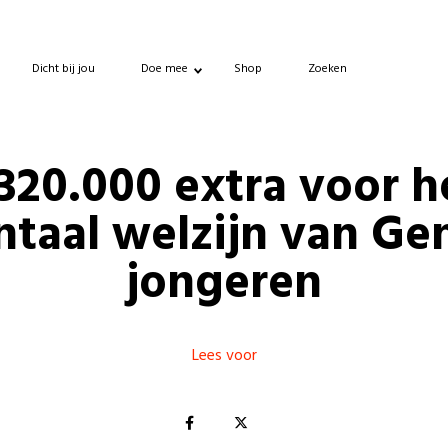
Dicht bij jou
Doe mee
Shop
Zoeken
320.000 extra voor h
taal welzijn van Ge
jongeren
Lees voor