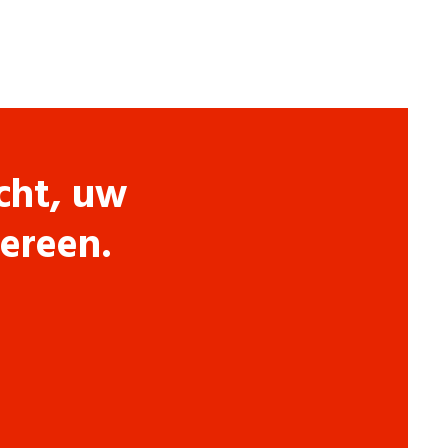
cht, uw
dereen.