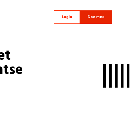
Login
Doe mee
et
ntse