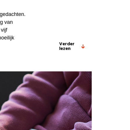
rdgedachten.
ng van
vijf
oeilijk
Verder
lezen