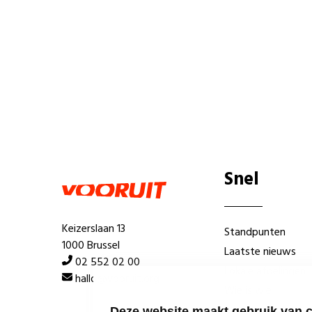
Snel
Keizerslaan 13
Standpunten
1000 Brussel
Laatste nieuws
02 552 02 00
Lokale afdelingen
hallo@vooruit.org
Wie is wie
Deze website maakt gebruik van 