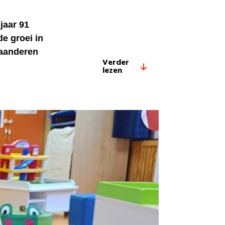
jaar 91
e groei in
laanderen
Verder
lezen