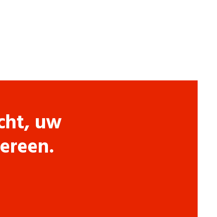
cht, uw
dereen.