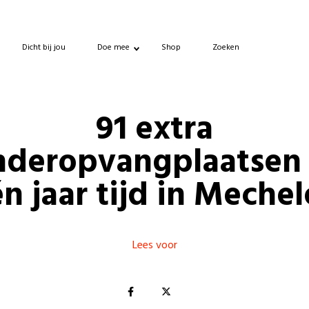
Dicht bij jou
Doe mee
Shop
Zoeken
91 extra
nderopvangplaatsen
n jaar tijd in Meche
Lees voor