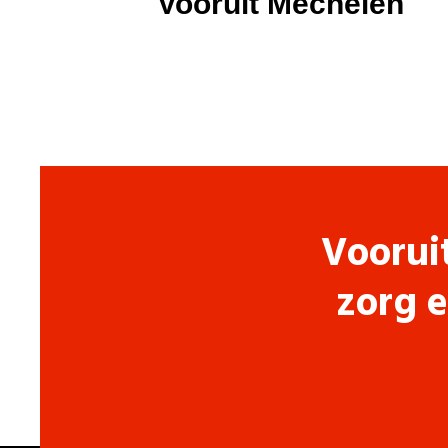
Vooruit Mechelen
Voorui
zorg e