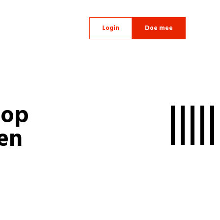
Login
Doe mee
 op
len