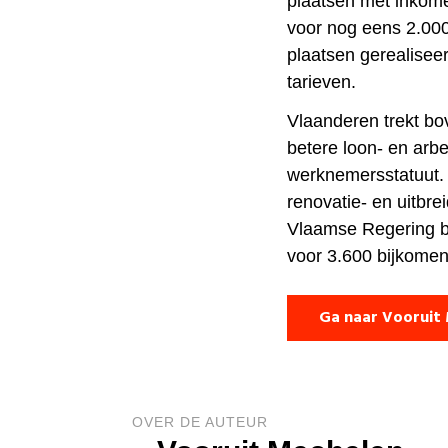
plaatsen met inkome
voor nog eens 2.000
plaatsen gerealisee
tarieven.
Vlaanderen trekt bov
betere loon- en arb
werknemersstatuut. 
renovatie- en uitbr
Vlaamse Regering b
voor 3.600 bijkome
Ga naar Vooruit
OVER DE AUTEUR