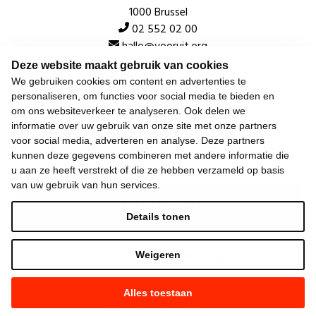
1000 Brussel
02 552 02 00
hallo@vooruit.org
Deze website maakt gebruik van cookies
We gebruiken cookies om content en advertenties te
Snel
personaliseren, om functies voor social media te bieden en
om ons websiteverkeer te analyseren. Ook delen we
Over de beweging
informatie over uw gebruik van onze site met onze partners
voor social media, adverteren en analyse. Deze partners
Algemeen
kunnen deze gegevens combineren met andere informatie die
u aan ze heeft verstrekt of die ze hebben verzameld op basis
van uw gebruik van hun services.
Laatste nieuws
Details tonen
Weigeren
Alles toestaan
©
2026
Vooruit —
Privacyverklaring
—
Gebruiksvoorwaarden
—
Cookieverklaring
—
Gemaakt met NationBuilder