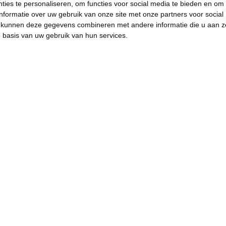
ies te personaliseren, om functies voor social media te bieden en om
nformatie over uw gebruik van onze site met onze partners voor social
s kunnen deze gegevens combineren met andere informatie die u aan z
p basis van uw gebruik van hun services.
Conner in CC de Borre
#voorzitter
# ConnerRousseau