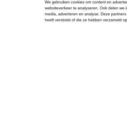
We gebruiken cookies om content en advertent
websiteverkeer te analyseren. Ook delen we i
media, adverteren en analyse. Deze partner
heeft verstrekt of die ze hebben verzameld o
LOKAAL: Vooruit
Bierbeek schenkt
opbrengst eetfestijn aan
Ten Desselaer