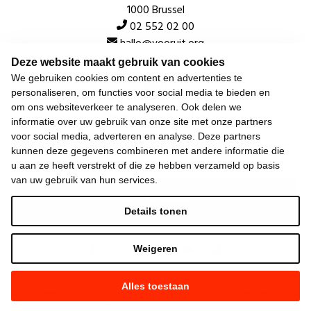
1000 Brussel
02 552 02 00
hallo@vooruit.org
Deze website maakt gebruik van cookies
We gebruiken cookies om content en advertenties te
Snel
personaliseren, om functies voor social media te bieden en
om ons websiteverkeer te analyseren. Ook delen we
Over de beweging
informatie over uw gebruik van onze site met onze partners
voor social media, adverteren en analyse. Deze partners
Algemeen
kunnen deze gegevens combineren met andere informatie die
u aan ze heeft verstrekt of die ze hebben verzameld op basis
van uw gebruik van hun services.
Laatste nieuws
Details tonen
Weigeren
Alles toestaan
©
2026
Vooruit —
Privacyverklaring
—
Gebruiksvoorwaarden
—
Cookieverklaring
—
Gemaakt met NationBuilder