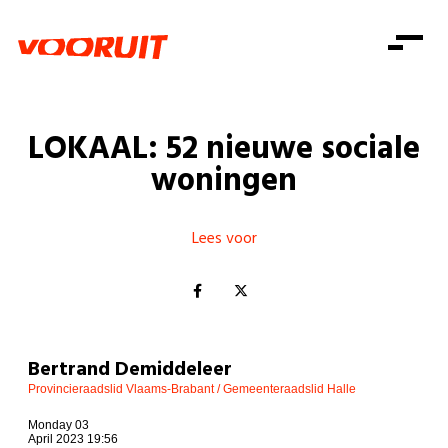
Laatste nieuws
Alle artikels
Beweging
Mission statement
Koopkracht
Dicht bij jou
LOKAAL: 52 nieuwe sociale
Onze mensen
Doe mee
Zorg
woningen
Doe mee
Shop
Standpunten
Gelijke kansen
Word lid
Zoeken
Vacatures
Welzijn
Lees voor
Login
Login
Mis niets
Consumentenbescherming
Pensioenen
Doe mee
Kinderen en jongeren
Bertrand Demiddeleer
Provincieraadslid Vlaams-Brabant / Gemeenteraadslid Halle
Monday 03
April 2023 19:56