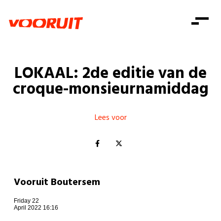
Laatste nieuws
Alle artikels
Beweging
Mission statement
Koopkracht
Dicht bij jou
LOKAAL: 2de editie van de
Onze mensen
Doe mee
Zorg
croque-monsieurnamiddag
Doe mee
Shop
Standpunten
Gelijke kansen
Word lid
Zoeken
Vacatures
Welzijn
Lees voor
Login
Login
Mis niets
Consumentenbescherming
Pensioenen
Doe mee
Kinderen en jongeren
Vooruit Boutersem
Friday 22
April 2022 16:16