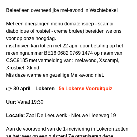
Beleef een overheerlijke mei-avond in Wachtebeke!
Met een driegangen menu (tomatensoep - scampi
diabolique of rosbief - creme brulee) bereiden we ons
voor op onze hoogdag.
inschrijven kan tot en met 22 april door betaling op het
rekeningnummer BE16 0682 0769 1474 op naam van
CSC9185 met vermelding van: meiavond, Xscampi,
Xrosbief, Xkind
Mis deze warme en gezellige Mei-avond niet.
👉
30 april – Lokeren -
5e Lokerse Vooruitquiz
Uur:
Vanaf 19:30
Locatie:
Zaal De Leeuwerik - Nieuwe Heerweg 19
Aan de vooravond van de 1-meiviering in Lokeren zetten
ze het weer op een quizzen! Ze organiseren deze