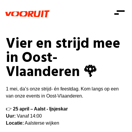
Laatste nieuws
Alle artikels
Beweging
Mission statement
Koopkracht
Dicht bij jou
Vier en strijd mee
Onze mensen
Doe mee
Zorg
in Oost-
Doe mee
Shop
Standpunten
Gelijke kansen
Vlaanderen 🌹
Word lid
Zoeken
Vacatures
Welzijn
Login
Login
Mis niets
Consumentenbescherming
1 mei, da’s onze strijd- én feestdag. Kom langs op een
Pensioenen
van onze events in Oost-Vlaanderen.
Doe mee
Kinderen en jongeren
👉
25 april – Aalst - Ijsjeskar
Uur:
Vanaf 14:00
Locatie:
Aalsterse wijken