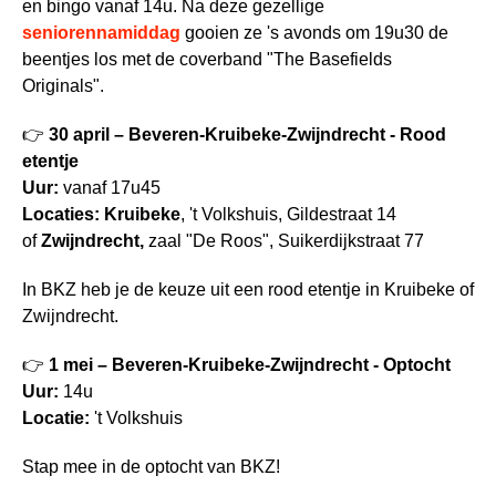
en bingo vanaf 14u. Na deze gezellige
seniorennamiddag
gooien ze 's avonds om 19u30 de
beentjes los met de coverband "The Basefields
Originals".
👉
30 april – Beveren-Kruibeke-Zwijndrecht - Rood
etentje
Uur:
vanaf 17u45
Locaties: Kruibeke
, 't Volkshuis, Gildestraat 14
of
Zwijndrecht,
zaal "De Roos", Suikerdijkstraat 77
In BKZ heb je de keuze uit een rood etentje in Kruibeke of
Zwijndrecht.
👉
1 mei
– Beveren-Kruibeke-Zwijndrecht - Optocht
Uur:
14u
Locatie:
't Volkshuis
Stap mee in de optocht van BKZ!