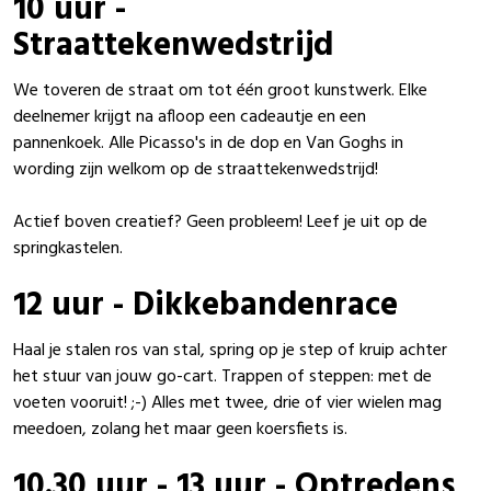
10 uur -
Straattekenwedstrijd
We toveren de straat om tot één groot kunstwerk. Elke
deelnemer krijgt na afloop een cadeautje en een
pannenkoek. Alle Picasso's in de dop en Van Goghs in
wording zijn welkom op de straattekenwedstrijd!
Actief boven creatief? Geen probleem! Leef je uit op de
springkastelen.
12 uur - Dikkebandenrace
Haal je stalen ros van stal, spring op je step of kruip achter
het stuur van jouw go-cart. Trappen of steppen: met de
voeten vooruit! ;-) Alles met twee, drie of vier wielen mag
meedoen, zolang het maar geen koersfiets is.
10.30 uur - 13 uur - Optredens