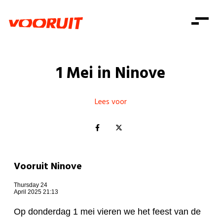
Laatste nieuws
Alle artikels
Beweging
Mission statement
Koopkracht
Dicht bij jou
1 Mei in Ninove
Onze mensen
Doe mee
Zorg
Doe mee
Shop
Standpunten
Gelijke kansen
Lees voor
Word lid
Zoeken
Vacatures
Welzijn
Login
Login
Mis niets
Consumentenbescherming
Pensioenen
Doe mee
Vooruit Ninove
Kinderen en jongeren
Thursday 24
April 2025 21:13
Op donderdag 1 mei vieren we het feest van de