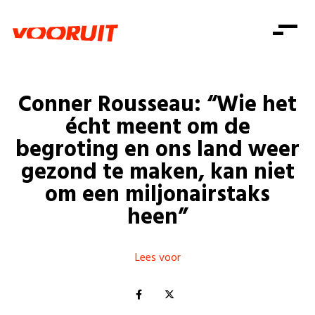
Laatste nieuws
Alle artikels
Beweging
Mission statement
Koopkracht
Dicht bij jou
Conner Rousseau: “Wie het
Onze mensen
Doe mee
Zorg
écht meent om de
Doe mee
Shop
Standpunten
Gelijke kansen
begroting en ons land weer
Word lid
Zoeken
gezond te maken, kan niet
Vacatures
Welzijn
Login
Login
om een miljonairstaks
Mis niets
Consumentenbescherming
heen”
Pensioenen
Doe mee
Kinderen en jongeren
Lees voor