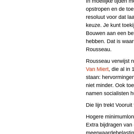
In moeilijke tijden 
opstropen en de toe
resoluut voor dat la
keuze. Je kunt toeki
Bouwen aan een bete
hebben. Dat is waar
Rousseau.
Rousseau verwijst 
Van Miert
, die al in
staan: hervormingen
niet minder. Ook toe
namen socialisten h
Die lijn trekt Voorui
Hogere minimumlone
Extra bijdragen va
meerwaardebelasti