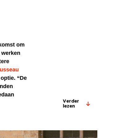
ekomst om
t werken
tere
usseau
 optie. “De
anden
gedaan
Verder
lezen