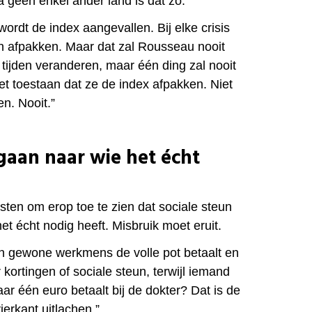
a geen enkel ander land is dat zo.”
s wordt de index aangevallen. Bij elke crisis
len afpakken. Maar dat zal Rousseau nooit
 tijden veranderen, maar één ding zal nooit
et toestaan dat ze de index afpakken. Niet
n. Nooit.”
gaan naar wie het écht
isten om erop toe te zien dat sociale steun
het écht nodig heeft. Misbruik moet eruit.
n gewone werkmens de volle pot betaalt en
r kortingen of sociale steun, terwijl iemand
r één euro betaalt bij de dokter? Dat is de
erkant uitlachen.”