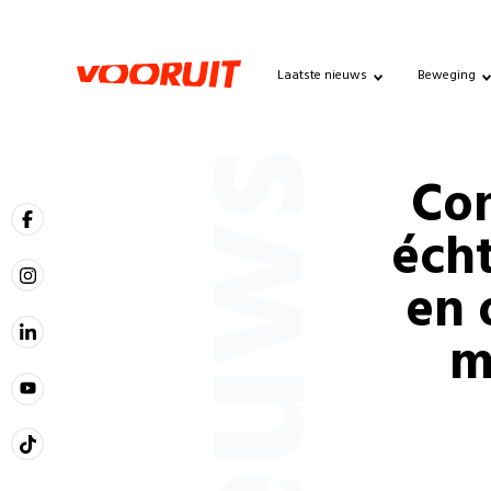
Laatste nieuws
Beweging
Nieuws
Con
éch
en 
m