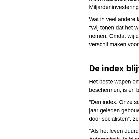
Miljardeninvesterin
Wat in veel andere l
“Wij tonen dat het w
nemen. Omdat wij da
verschil maken voo
De index bli
Het beste wapen om
beschermen, is en b
“Den index. Onze s
jaar geleden gebouw
door socialisten”, z
“Als het leven duur