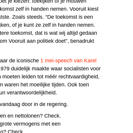
moet je kiezen: toekijken of je mouwen
komst zelf in handen nemen. Vooruit kiest
atste. Zoals steeds. “De toekomst is een
jken, of je kunt ze zelf in handen nemen.
re toekomst, dat is wat wij altijd gedaan
om Vooruit aan politiek doet”, benadrukt
naar de
iconische
1 mei-speech van Karel
 1979 duidelijk maakte waar socialisten voor
 moeten leiden tot méér rechtvaardigheid,
n waren het moeilijke tijden. Ook toen
un verantwoordelijkheid.
t vandaag door in de regering.
n en nettolonen? Check.
n grote vermogens met een
ng? Check.