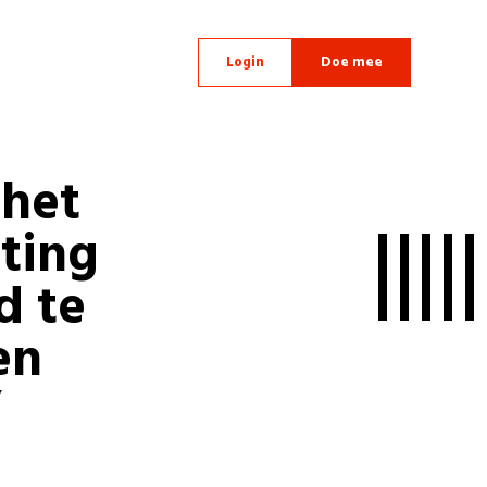
Login
Doe mee
 het
ting
d te
en
”