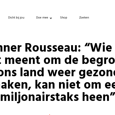
Dicht bij jou
Doe mee
Shop
Zoeken
ner Rousseau: “Wie
t meent om de begro
ons land weer gezon
aken, kan niet om e
miljonairstaks heen