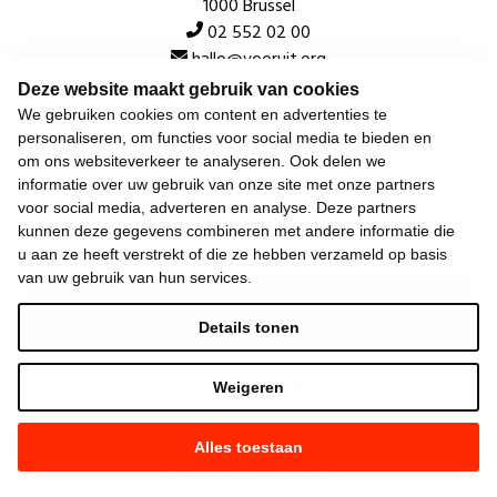
1000 Brussel
02 552 02 00
hallo@vooruit.org
Deze website maakt gebruik van cookies
We gebruiken cookies om content en advertenties te
Snel
personaliseren, om functies voor social media te bieden en
om ons websiteverkeer te analyseren. Ook delen we
Over de beweging
informatie over uw gebruik van onze site met onze partners
voor social media, adverteren en analyse. Deze partners
Algemeen
kunnen deze gegevens combineren met andere informatie die
u aan ze heeft verstrekt of die ze hebben verzameld op basis
van uw gebruik van hun services.
Laatste nieuws
Details tonen
Weigeren
Alles toestaan
©
2026
Vooruit —
Privacyverklaring
—
Gebruiksvoorwaarden
—
Cookieverklaring
—
Gemaakt met NationBuilder