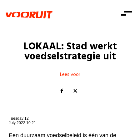
Laatste nieuws
Alle artikels
Beweging
Mission statement
Koopkracht
Dicht bij jou
LOKAAL: Stad werkt
Onze mensen
Doe mee
Zorg
voedselstrategie uit
Doe mee
Shop
Standpunten
Gelijke kansen
Word lid
Zoeken
Vacatures
Welzijn
Lees voor
Login
Login
Mis niets
Consumentenbescherming
Pensioenen
Doe mee
Kinderen en jongeren
Tuesday 12
July 2022 10:21
Een duurzaam voedselbeleid is één van de