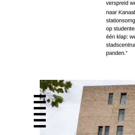
verspreid wo
naar Kanaal
stationsomg
op studente
één klap: w
stadscentru
panden.”