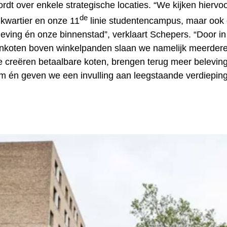
rdt over enkele strategische locaties. “We kijken hiervoo
de
kwartier en onze 11
linie studentencampus, maar ook
eving én onze binnenstad”, verklaart Schepers. “Door in 
nkoten boven winkelpanden slaan we namelijk meerdere 
e creëren betaalbare koten, brengen terug meer belevin
m én geven we een invulling aan leegstaande verdieping