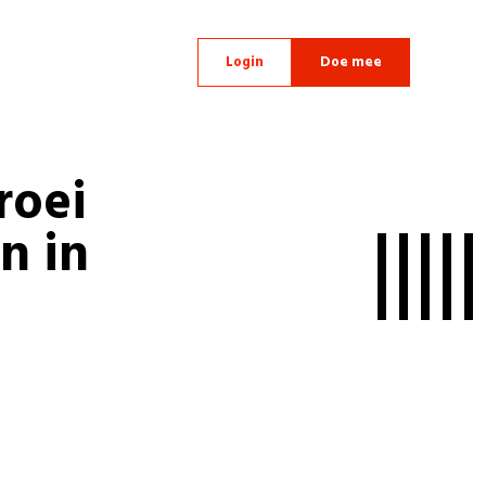
Login
Doe mee
roei
n in