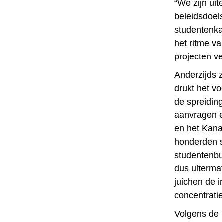
“We zijn ui
beleidsdoels
studentenka
het ritme va
projecten v
Anderzijds 
drukt het v
de spreidin
aanvragen e
en het Kanaa
honderden s
studentenbu
dus uiterma
juichen de 
concentrati
Volgens de 