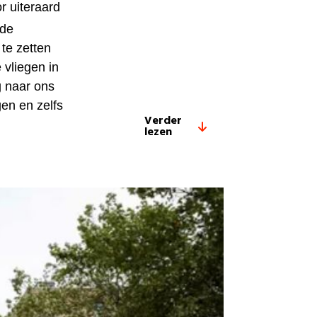
r uiteraard
 de
te zetten
vliegen in
g naar ons
en en zelfs
Verder
lezen