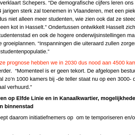
verklaart Schepers. “De demografische cijfers leren ons 
4 jarigen sterk zal toenemen in Vlaanderen, met een piek
dus niet alleen meer studenten, wie zien ook dat ze stee
een kot in Hasselt.” Ondertussen ontwikkelt Hasselt zic
studentenstad en ook de hogere onderwijsinstellingen m
e groeiplannen. “Inspanningen die uiteraard zullen zorg
 studentenpopulatie.”
nze prognose hebben we in 2030 dus nood aan 4500 ka
rder. “Momenteel is er geen tekort. De afgelopen bestu
 zo’n 1000 kamers bij -de teller staat nu op een 3000- d
aal verhuurd.”
en op Elfde Linie en in Kanaalkwartier, mogelijkhed
in binnenstad
ept daarom initiatiefnemers op om te temporiseren en/of