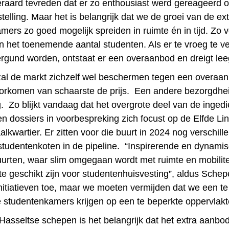
teraard tevreden dat er zo enthousiast werd gereageerd 
telling. Maar het is belangrijk dat we de groei van de ex
mers zo goed mogelijk spreiden in ruimte én in tijd. Zo 
n het toenemende aantal studenten. Als er te vroeg te ve
ergund worden, ontstaat er een overaanbod en dreigt lee
zal de markt zichzelf wel beschermen tegen een overaa
oorkomen van schaarste de prijs. Een andere bezorgdhei
g. Zo blijkt vandaag dat het overgrote deel van de inged
n dossiers in voorbespreking zich focust op de Elfde L
lkwartier. Er zitten voor die buurt in 2024 nog verschill
tudentenkoten in de pipeline. “Inspirerende en dynami
urten, waar slim omgegaan wordt met ruimte en mobilitei
te geschikt zijn voor studentenhuisvesting”, aldus Schep
initiatieven toe, maar we moeten vermijden dat we een t
e studentenkamers krijgen op een te beperkte oppervlakt
Hasseltse schepen is het belangrijk dat het extra aanbo