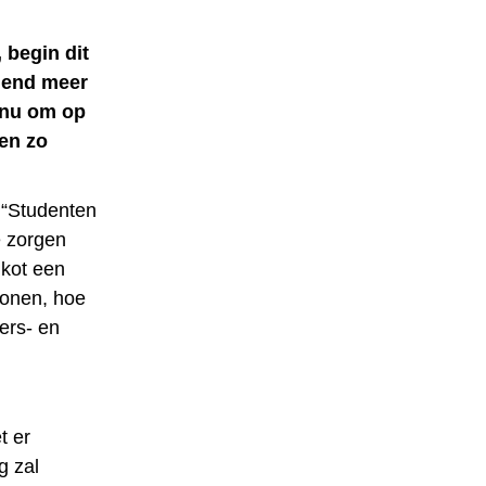
 begin dit
lend meer
 nu om op
ten zo
 “Studenten
e zorgen
 kot een
wonen, hoe
ers- en
t er
g zal