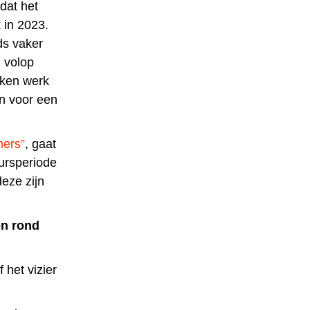
dat het
 in 2023.
ds vaker
h volop
aken werk
en voor een
mers”
, gaat
ursperiode
eze zijn
en rond
 het vizier