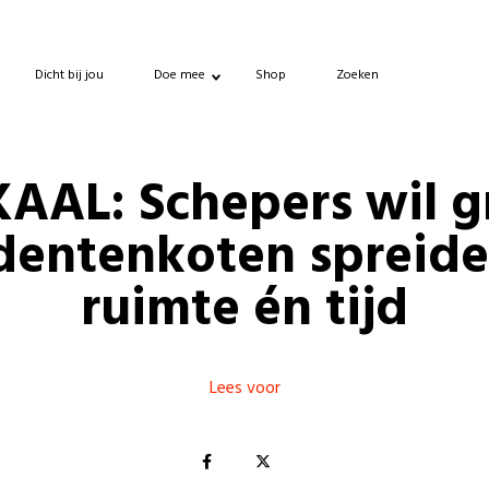
Dicht bij jou
Doe mee
Shop
Zoeken
AAL: Schepers wil g
dentenkoten spreide
ruimte én tijd
Lees voor