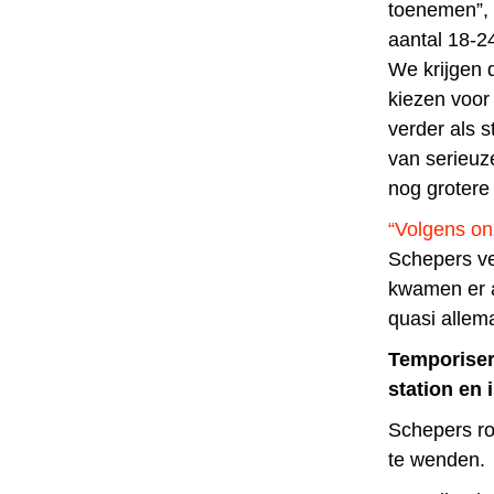
toenemen”, 
aantal 18-2
We krijgen 
kiezen voor 
verder als 
van serieuz
nog grotere
“Volgens o
Schepers ve
kwamen er al
quasi allem
Temporiser
station en 
Schepers ro
te wenden.