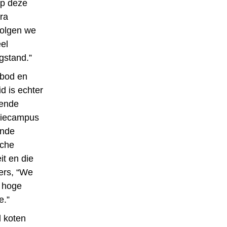
op deze
tra
volgen we
el
gstand.”
nbod en
d is echter
iende
iniecampus
ende
sche
t en die
ers, “We
e hoge
e.”
d koten