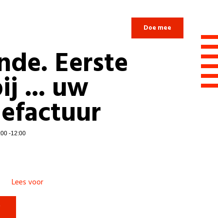
Login
Doe mee
nde. Eerste
ij ... uw
iefactuur
:00 -12:00
Lees voor
