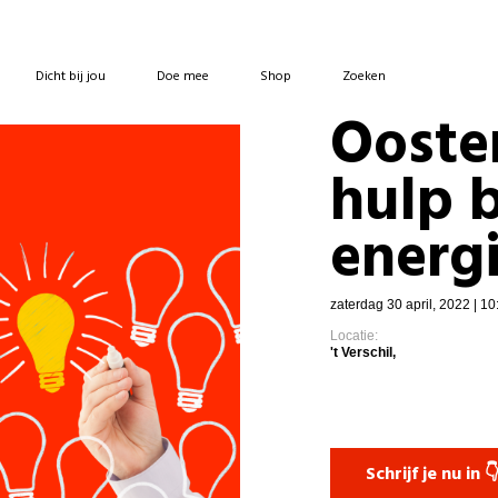
Dicht bij jou
Doe mee
Shop
Zoeken
Ooste
hulp b
energ
zaterdag 30 april, 2022 | 10
Locatie:
't Verschil,
Schrijf je nu in 