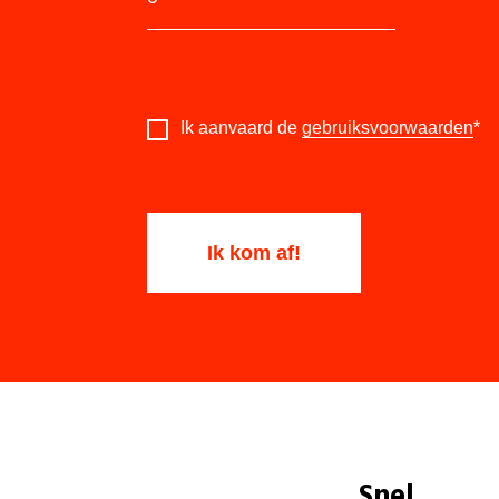
Ik aanvaard de
gebruiksvoorwaarden
*
Snel