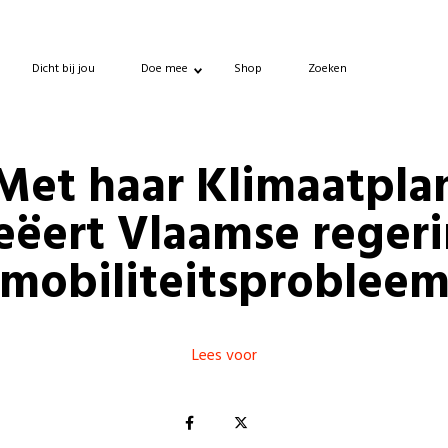
Dicht bij jou
Doe mee
Shop
Zoeken
Met haar Klimaatpla
eëert Vlaamse reger
mobiliteitsproblee
Lees voor