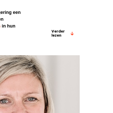
gering een
en
s
in hun
Verder
lezen