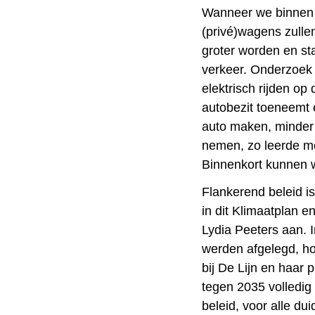
Wanneer we binnen e
(privé)wagens zulle
groter worden en st
verkeer. Onderzoek 
elektrisch rijden op
autobezit toeneemt 
auto maken, minder 
nemen, zo leerde mo
Binnenkort kunnen w
Flankerend beleid is
in dit Klimaatplan e
Lydia Peeters aan. I
werden afgelegd, h
bij De Lijn en haar 
tegen 2035 volledig 
beleid, voor alle dui