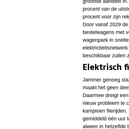
grootste aandeel in.
procent van de uits
procent voor zijn r
Door vanaf 2029 de
bestelwagens met ve
wagenpark in snelt
elektriciteitsnetwe
beschikbaar zullen z
Elektrisch f
Jammer genoeg staa
maakt het geen deel 
Daarmee dreigt een 
nieuw probleem te c
kampioen filerijden
gemiddeld één uur la
alweer in hetzelfde 