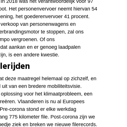
 In 2018 was het verantwoordelijk voor 97
toot. Het personenvervoer neemt hiervan 54
ekening, het goederenvervoer 41 procent.
 verkoop van personenwagens en
rbrandingsmotor te stoppen, zal ons
empo vergroenen. Of ons
rk dat aankan en er genoeg laadpalen
ijn, is een andere kwestie.
ilerijden
t deze maatregel helemaal op zichzelf, en
uit van een bredere mobiliteitsvisie.
oplossing voor het klimaatprobleem, een
reëren. Vlaanderen is nu al Europees
. Pre-corona stond er elke werkdag
ng 775 kilometer file. Post-corona zijn we
bedje ziek en breken we nieuwe filerecords.