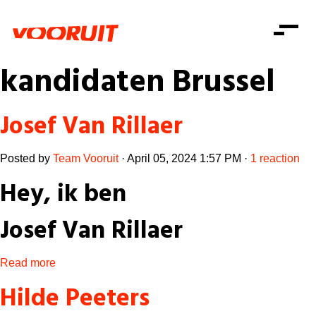
Laatste nieuws
Alle artikels
Beweging
kandidaten Brussel
Mission statement
Koopkracht
Dicht bij jou
Onze mensen
Doe mee
Zorg
Josef Van Rillaer
Doe mee
Shop
Standpunten
Gelijke kansen
Posted by
Team Vooruit
· April 05, 2024 1:57 PM ·
1 reaction
Word lid
Zoeken
Vacatures
Welzijn
Login
Login
Hey, ik ben
Mis niets
Consumentenbescherming
Josef Van Rillaer
Pensioenen
Doe mee
Kinderen en jongeren
Read more
Hilde Peeters