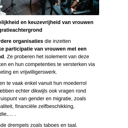
lijkheid en keuzevrijheid van vrouwen
gratieachtergrond
dere organisaties
die inzetten
e participatie van vrouwen met een
nd
. Ze proberen het isolement van deze
en en hun competenties te versterken via
ting en vrijwilligerswerk.
n te vaak enkel vanuit hun moederrol
bben echter dikwijls ook vragen rond
ruispunt van gender en migratie, zoals
liteit, financiële zelfbeschikking,
udie,… .
nde drempels zoals taboes en taal.