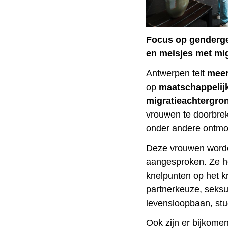
Focus op genderge
en meisjes met mi
Antwerpen telt
meer
op
maatschappelijk
migratieachtergro
vrouwen te doorbrek
onder andere ontmoe
Deze vrouwen worde
aangesproken. Ze he
knelpunten op het k
partnerkeuze, seksua
levensloopbaan, st
Ook zijn er bijkome