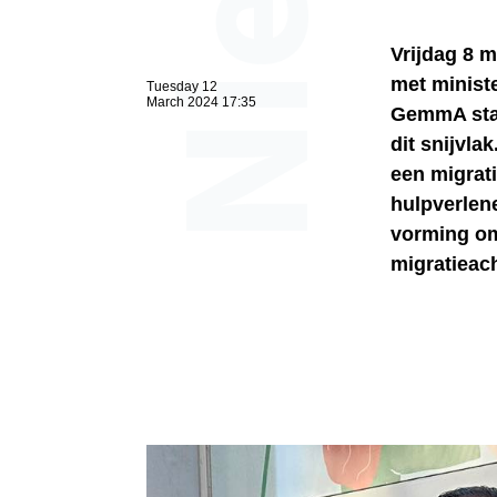
Vrijdag 8 
met minist
Tuesday 12
March 2024 17:35
GemmA staa
dit snijvla
een migrat
hulpverlen
vorming om
migratieac