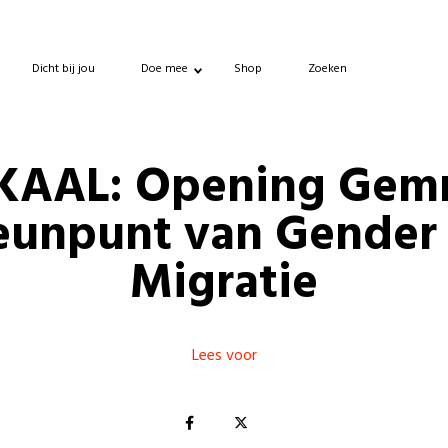
Dicht bij jou
Doe mee
Shop
Zoeken
KAAL: Opening Gem
eunpunt van Gender
Migratie
Lees voor