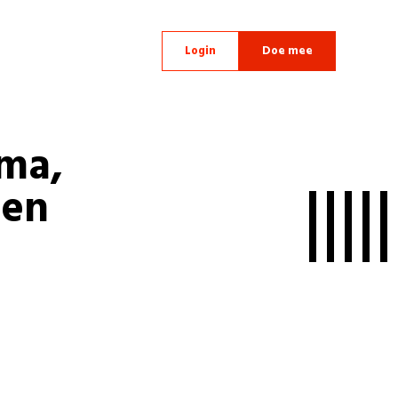
Login
Doe mee
ma,
 en