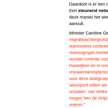
Daardoor is er een d
Een
steunend net
deze manier het we
aanvult.
Minister Caroline 
migratieachtergrond
repressieve contexte
overtuigingen komen
sociale controle, 
huwelijken en in so
vrouwenbesnijdeniss
voor deze doelgroep
steunpunt willen w
vrouwen, van welke
mogen hen de strijd 
voeren.”