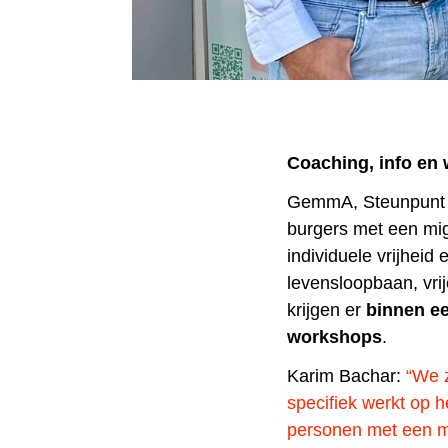
Coaching, info en
GemmA, Steunpunt G
burgers met een mig
individuele vrijheid
levensloopbaan, vri
krijgen er
binnen ee
workshops
.
Karim Bachar:
“We z
specifiek werkt op h
personen met een m