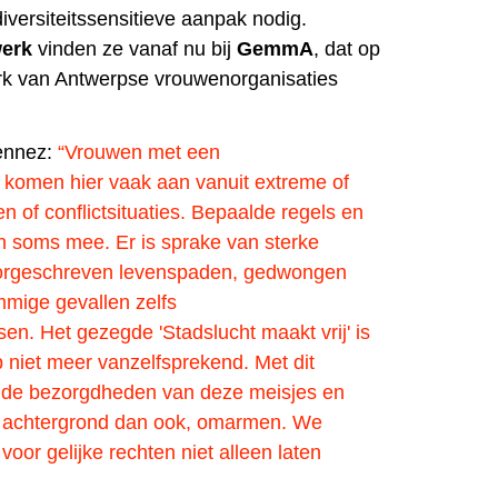
iversiteitssensitieve aanpak nodig.
werk
vinden ze vanaf nu bij
GemmA
, dat op
rk van Antwerpse vrouwenorganisaties
Gennez:
“Vrouwen met een
 komen hier vaak aan vanuit extreme of
n of conflictsituaties. Bepaalde regels en
 soms mee. Er is sprake van sterke
voorgeschreven levenspaden, gedwongen
mmige gevallen zelfs
en. Het gezegde 'Stadslucht maakt vrij' is
 niet meer vanzelfsprekend. Met dit
e de bezorgdheden van deze meisjes en
 achtergrond dan ook, omarmen. We
voor gelijke rechten niet alleen laten