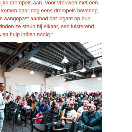
ijke drempels aan. Voor vrouwen met een
d komen daar nog eens drempels bovenop,
en aangepast aanbod dat ingaat op hun
nden ze steun bij elkaar, een luisterend
s en hulp indien nodig.”