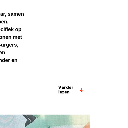
har, samen
pen.
cifiek op
rsonen met
urgers,
 en
nder en
Verder
lezen