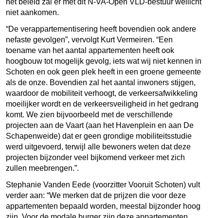
het beleid zal er met dit N-VA-Open VLD-bestuur wellicht
niet aankomen.
“De verappartementisering heeft bovendien ook andere
nefaste gevolgen”, vervolgt Kurt Vermeiren. “Een
toename van het aantal appartementen heeft ook
hoogbouw tot mogelijk gevolg, iets wat wij niet kennen in
Schoten en ook geen plek heeft in een groene gemeente
als de onze. Bovendien zal het aantal inwoners stijgen,
waardoor de mobiliteit verhoogt, de verkeersafwikkeling
moeilijker wordt en de verkeersveiligheid in het gedrang
komt. We zien bijvoorbeeld met de verschillende
projecten aan de Vaart (aan het Havenplein en aan De
Schapenweide) dat er geen grondige mobiliteitsstudie
werd uitgevoerd, terwijl alle bewoners weten dat deze
projecten bijzonder veel bijkomend verkeer met zich
zullen meebrengen.”.
Stephanie Vanden Eede (voorzitter Vooruit Schoten) vult
verder aan: “We merken dat de prijzen die voor deze
appartementen bepaald worden, meestal bijzonder hoog
zijn. Voor de modale burger zijn deze appartementen