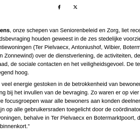
ens
, onze schepen van Seniorenbeleid en Zorg, liet rec
dsbevraging houden geweest in de zes stedelijke voorz
ntiewoningen (Ter Pielvaecx, Antoniushof, Wibier, Boterm
 Zonnewind) over de dienstverlening, de activiteiten, d
aad, de sociale contacten en het veiligheidsgevoel. De t
wegend hoog.
al veel energie gestoken in de betrokkenheid van bewone
g bij het invullen van de bevraging. Zo waren er op vier
re focusgroepen waar alle bewoners aan konden deeln
ijn op alle gebruikersraden toegelicht door de coördinato
woningen, behalve in Ter Pielvaecx en Botermarktpoort, 
binnenkort.”