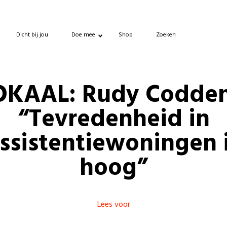
Dicht bij jou
Doe mee
Shop
Zoeken
OKAAL: Rudy Codden
“Tevredenheid in
ssistentiewoningen 
hoog”
Lees voor