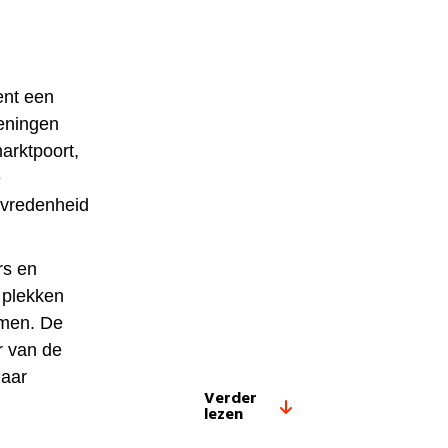
ent een
ieningen
arktpoort,
e
evredenheid
rs en
 plekken
emen. De
r van de
daar
Verder
lezen