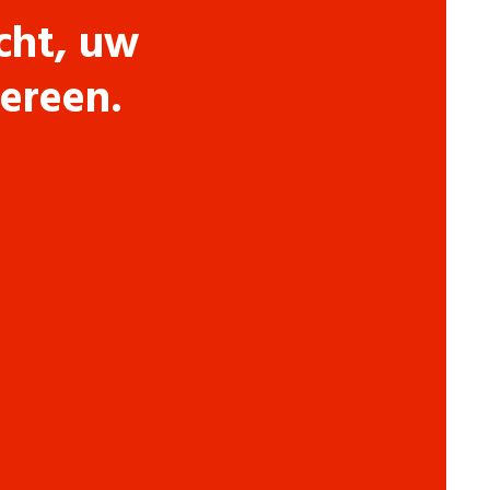
cht, uw
dereen.