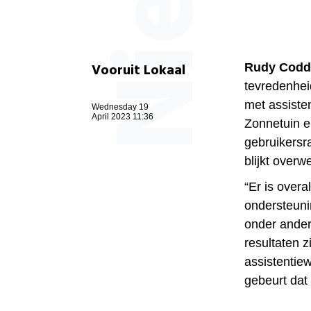
Vooruit Lokaal
Rudy Codd
tevredenhei
met assiste
Wednesday 19
April 2023 11:36
Zonnetuin en
gebruikersr
blijkt over
“Er is over
ondersteunin
onder ande
resultaten z
assistentie
gebeurt dat 