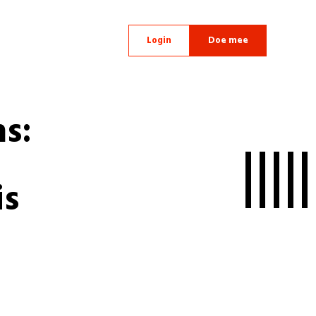
Login
Doe mee
s:
is