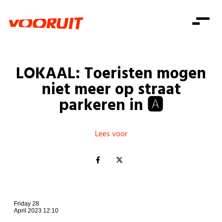
Laatste nieuws
Alle artikels
Beweging
Mission statement
Koopkracht
Dicht bij jou
LOKAAL: Toeristen mogen
Onze mensen
Doe mee
Zorg
niet meer op straat
Doe mee
Shop
Standpunten
Gelijke kansen
parkeren in 🅰
Word lid
Zoeken
Vacatures
Welzijn
Login
Login
Mis niets
Lees voor
Consumentenbescherming
Pensioenen
Doe mee
Kinderen en jongeren
Friday 28
April 2023 12:10