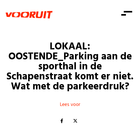
Laatste nieuws
Alle artikels
Beweging
Mission statement
Koopkracht
Dicht bij jou
LOKAAL:
Onze mensen
Doe mee
Zorg
OOSTENDE_Parking aan de
Doe mee
Shop
Standpunten
Gelijke kansen
sporthal in de
Word lid
Zoeken
Schapenstraat komt er niet.
Vacatures
Welzijn
Login
Login
Wat met de parkeerdruk?
Mis niets
Consumentenbescherming
Pensioenen
Doe mee
Lees voor
Kinderen en jongeren