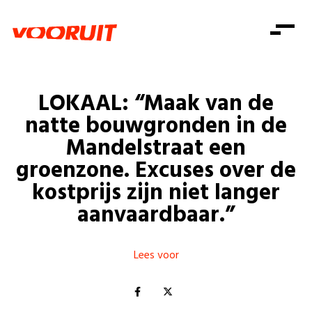
Laatste nieuws
Alle artikels
Beweging
Mission statement
Koopkracht
Dicht bij jou
LOKAAL: “Maak van de
Onze mensen
Doe mee
Zorg
natte bouwgronden in de
Doe mee
Shop
Standpunten
Gelijke kansen
Mandelstraat een
Word lid
Zoeken
groenzone. Excuses over de
Vacatures
Welzijn
Login
Login
kostprijs zijn niet langer
Mis niets
Consumentenbescherming
aanvaardbaar.”
Pensioenen
Doe mee
Kinderen en jongeren
Lees voor