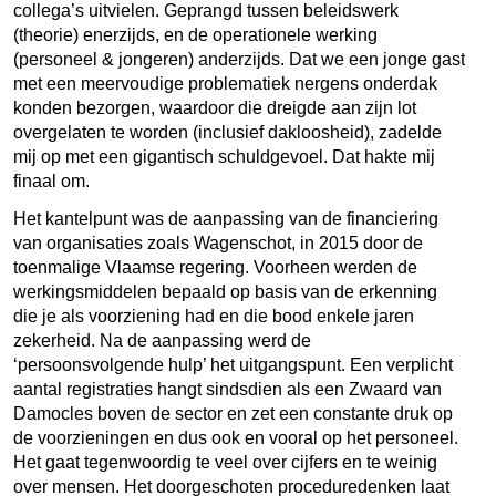
collega’s uitvielen. Geprangd tussen beleidswerk
(theorie) enerzijds, en de operationele werking
(personeel & jongeren) anderzijds. Dat we een jonge gast
met een meervoudige problematiek nergens onderdak
konden bezorgen, waardoor die dreigde aan zijn lot
overgelaten te worden (inclusief dakloosheid), zadelde
mij op met een gigantisch schuldgevoel. Dat hakte mij
finaal om.
Het kantelpunt was de aanpassing van de financiering
van organisaties zoals Wagenschot, in 2015 door de
toenmalige Vlaamse regering. Voorheen werden de
werkingsmiddelen bepaald op basis van de erkenning
die je als voorziening had en die bood enkele jaren
zekerheid. Na de aanpassing werd de
‘persoonsvolgende hulp’ het uitgangspunt. Een verplicht
aantal registraties hangt sindsdien als een Zwaard van
Damocles boven de sector en zet een constante druk op
de voorzieningen en dus ook en vooral op het personeel.
Het gaat tegenwoordig te veel over cijfers en te weinig
over mensen. Het doorgeschoten proceduredenken laat