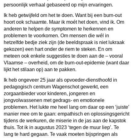
persoonlijk verhaal gebaseerd op mijn ervaringen.
Ik heb getwijfeld om het te doen. Want bij een burn-out
hoort ook schaamte. Maar ik moét het doen, vind ik. Om
anderen te helpen de symptomen te herkennen en
problemen te voorkomen. Om mensen die wél in
hetzelfde bedje ziek zijn (de beeldspraak is niet lukraak
gekozen) een hart onder de riem te steken. En om
meteen ook enkele suggesties te doen aan de – vooral
Vlaamse – overheid, om de burn-out-epidemie (want daar
lijkt het stilaan op) aan te pakken.
Ik heb ongeveer 25 jaar als opvoeder-diensthoofd in
pedagogisch centrum Wagenschot gewerkt, een
zorgaanbieder voor kinderen, jongeren en
jongvolwassenen met gedrags- en emotionele
problemen. Het lukte me heel lang om daar op een ‘juiste’
manier mee om te gaan: empathisch en oplossingsgericht
tijdens de werkuren, de miserie in de jas aan de kapstok
thuis. Tot ik in augustus 2023 ‘tegen de muur liep’. Te
lang te hard gegaan. Te vaak moeten bijspringen als