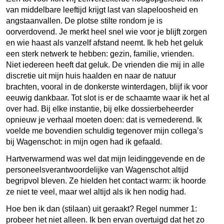
van middelbare leeftijd krijgt last van slapeloosheid en
angstaanvallen. De plotse stilte rondom je is
oorverdovend. Je merkt heel snel wie voor je blijft zorgen
en wie haast als vanzelf afstand neemt. Ik heb het geluk
een sterk netwerk te hebben: gezin, familie, vrienden.
Niet iedereen heeft dat geluk. De vrienden die mij in alle
discretie uit mijn huis haalden en naar de natuur
brachten, vooral in de donkerste winterdagen, blijf ik voor
eeuwig dankbaar. Tot slot is er de schaamte waar ik het al
over had. Bij elke instantie, bij elke dossierbeheerder
opnieuw je verhaal moeten doen: dat is vernederend. Ik
voelde me bovendien schuldig tegenover mijn collega’s
bij Wagenschot: in mijn ogen had ik gefaald.
Hartverwarmend was wel dat mijn leidinggevende en de
personeelsverantwoordelijke van Wagenschot altijd
begripvol bleven. Ze hielden het contact warm: ik hoorde
ze niet te veel, maar wel altijd als ik hen nodig had.
Hoe ben ik dan (stilaan) uit geraakt? Regel nummer 1:
probeer het niet alleen. Ik ben ervan overtuigd dat het zo