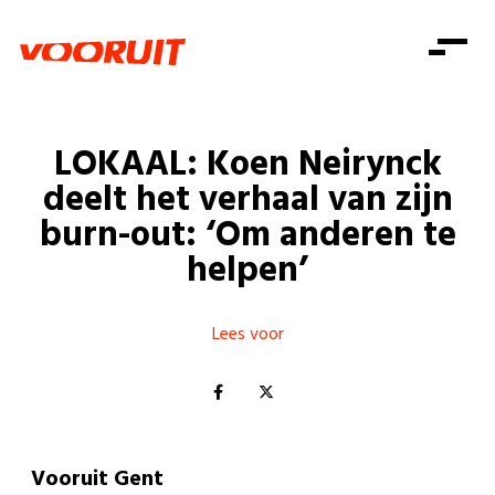
Laatste nieuws
Alle artikels
Beweging
Mission statement
Koopkracht
Dicht bij jou
LOKAAL: Koen Neirynck
Onze mensen
Doe mee
Zorg
deelt het verhaal van zijn
Doe mee
Shop
Standpunten
Gelijke kansen
burn-out: ‘Om anderen te
Word lid
Zoeken
helpen’
Vacatures
Welzijn
Login
Login
Mis niets
Consumentenbescherming
Lees voor
Pensioenen
Doe mee
Kinderen en jongeren
Vooruit Gent