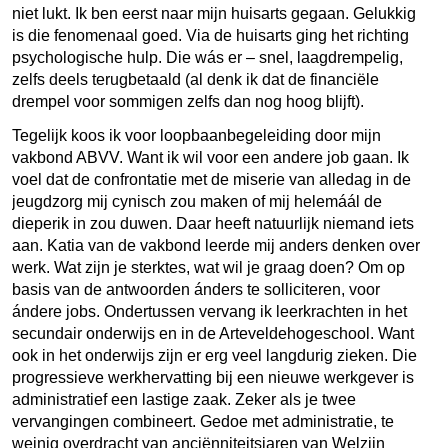
niet lukt. Ik ben eerst naar mijn huisarts gegaan. Gelukkig
is die fenomenaal goed. Via de huisarts ging het richting
psychologische hulp. Die wás er – snel, laagdrempelig,
zelfs deels terugbetaald (al denk ik dat de financiële
drempel voor sommigen zelfs dan nog hoog blijft).
Tegelijk koos ik voor loopbaanbegeleiding door mijn
vakbond ABVV. Want ik wil voor een andere job gaan. Ik
voel dat de confrontatie met de miserie van alledag in de
jeugdzorg mij cynisch zou maken of mij helemáál de
dieperik in zou duwen. Daar heeft natuurlijk niemand iets
aan. Katia van de vakbond leerde mij anders denken over
werk. Wat zijn je sterktes, wat wil je graag doen? Om op
basis van de antwoorden ánders te solliciteren, voor
ándere jobs. Ondertussen vervang ik leerkrachten in het
secundair onderwijs en in de Arteveldehogeschool. Want
ook in het onderwijs zijn er erg veel langdurig zieken. Die
progressieve werkhervatting bij een nieuwe werkgever is
administratief een lastige zaak. Zeker als je twee
vervangingen combineert. Gedoe met administratie, te
weinig overdracht van anciënniteitsjaren van Welzijn