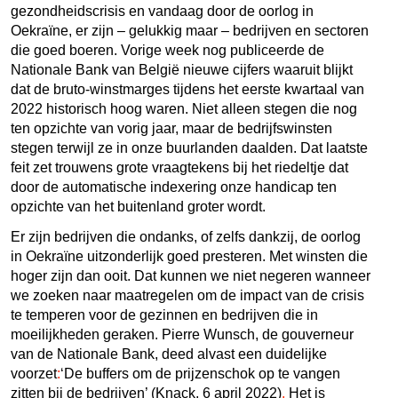
gezondheidscrisis en vandaag door de oorlog in
Oekraïne, er zijn – gelukkig maar – bedrijven en sectoren
die goed boeren. Vorige week nog publiceerde de
Nationale Bank van België nieuwe cijfers waaruit blijkt
dat de bruto-winstmarges tijdens het eerste kwartaal van
2022 historisch hoog waren. Niet alleen stegen die nog
ten opzichte van vorig jaar, maar de bedrijfswinsten
stegen terwijl ze in onze buurlanden daalden. Dat laatste
feit zet trouwens grote vraagtekens bij het riedeltje dat
door de automatische indexering onze handicap ten
opzichte van het buitenland groter wordt.
Er zijn bedrijven die ondanks, of zelfs dankzij, de oorlog
in Oekraïne uitzonderlijk goed presteren. Met winsten die
hoger zijn dan ooit. Dat kunnen we niet negeren wanneer
we zoeken naar maatregelen om de impact van de crisis
te temperen voor de gezinnen en bedrijven die in
moeilijkheden geraken. Pierre Wunsch, de gouverneur
van de Nationale Bank, deed alvast een duidelijke
voorzet
:
‘De buffers om de prijzenschok op te vangen
zitten bij de bedrijven’ (Knack, 6 april 2022)
.
Het is