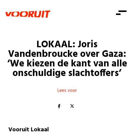
Laatste nieuws
Alle artikels
Beweging
Mission statement
Koopkracht
Dicht bij jou
LOKAAL: Joris
Onze mensen
Doe mee
Zorg
Vandenbroucke over Gaza:
Doe mee
Shop
Standpunten
Gelijke kansen
‘We kiezen de kant van alle
Word lid
Zoeken
onschuldige slachtoffers’
Vacatures
Welzijn
Login
Login
Mis niets
Consumentenbescherming
Lees voor
Pensioenen
Doe mee
Kinderen en jongeren
Vooruit Lokaal