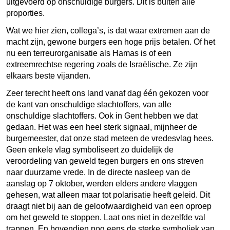
uitgevoerd op onschuldige burgers. Dit is buiten alle
proporties.
Wat we hier zien, collega’s, is dat waar extremen aan de
macht zijn, gewone burgers een hoge prijs betalen. Of het
nu een terreurorganisatie als Hamas is of een
extreemrechtse regering zoals de Israëlische. Ze zijn
elkaars beste vijanden.
Zeer terecht heeft ons land vanaf dag één gekozen voor
de kant van onschuldige slachtoffers, van alle
onschuldige slachtoffers. Ook in Gent hebben we dat
gedaan. Het was een heel sterk signaal, mijnheer de
burgemeester, dat onze stad meteen de vredesvlag hees.
Geen enkele vlag symboliseert zo duidelijk de
veroordeling van geweld tegen burgers en ons streven
naar duurzame vrede. In de directe nasleep van de
aanslag op 7 oktober, werden elders andere vlaggen
gehesen, wat alleen maar tot polarisatie heeft geleid. Dit
draagt niet bij aan de geloofwaardigheid van een oproep
om het geweld te stoppen. Laat ons niet in dezelfde val
trappen. En bovendien nog eens de sterke symboliek van