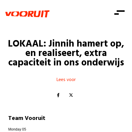
Laatste nieuws
Alle artikels
Beweging
Mission statement
Koopkracht
Dicht bij jou
LOKAAL: Jinnih hamert op,
Onze mensen
Doe mee
Zorg
en realiseert, extra
Doe mee
Shop
Standpunten
Gelijke kansen
capaciteit in ons onderwijs
Word lid
Zoeken
Vacatures
Welzijn
Login
Login
Mis niets
Lees voor
Consumentenbescherming
Pensioenen
Doe mee
Kinderen en jongeren
Team Vooruit
Monday 05