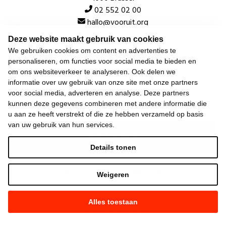
02 552 02 00
hallo@vooruit.org
Deze website maakt gebruik van cookies
We gebruiken cookies om content en advertenties te
Snel
personaliseren, om functies voor social media te bieden en
om ons websiteverkeer te analyseren. Ook delen we
Over de beweging
informatie over uw gebruik van onze site met onze partners
Algemeen
voor social media, adverteren en analyse. Deze partners
kunnen deze gegevens combineren met andere informatie die
u aan ze heeft verstrekt of die ze hebben verzameld op basis
van uw gebruik van hun services.
Laatste nieuws
Details tonen
Weigeren
Alles toestaan
©
2026
Vooruit —
Privacyverklaring
—
Gebruiksvoorwaarden
—
Cookieverklaring
—
Gemaakt met NationBuilder