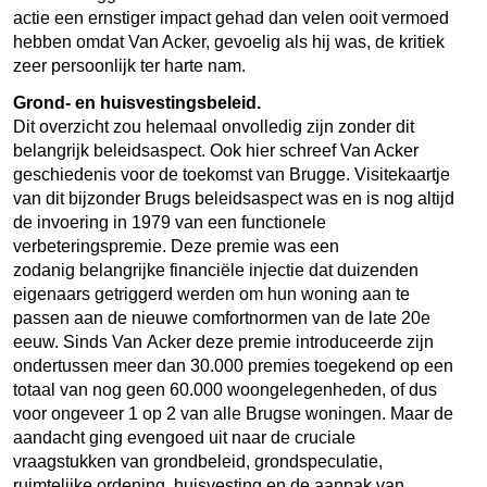
actie een ernstiger impact gehad dan velen ooit vermoed
hebben omdat Van Acker, gevoelig als hij was, de kritiek
zeer persoonlijk ter harte nam.
Grond- en huisvestingsbeleid.
Dit overzicht zou helemaal onvolledig zijn zonder dit
belangrijk beleidsaspect. Ook hier schreef Van Acker
geschiedenis voor de toekomst van Brugge. Visitekaartje
van dit bijzonder Brugs beleidsaspect was en is nog altijd
de invoering in 1979 van een functionele
verbeteringspremie. Deze premie was een
zodanig belangrijke financiële injectie dat duizenden
eigenaars getriggerd werden om hun woning aan te
passen aan de nieuwe comfortnormen van de late 20e
eeuw. Sinds Van Acker deze premie introduceerde zijn
ondertussen meer dan 30.000 premies toegekend op een
totaal van nog geen 60.000 woongelegenheden, of dus
voor ongeveer 1 op 2 van alle Brugse woningen. Maar de
aandacht ging evengoed uit naar de cruciale
vraagstukken van grondbeleid, grondspeculatie,
ruimtelijke ordening, huisvesting en de aanpak van