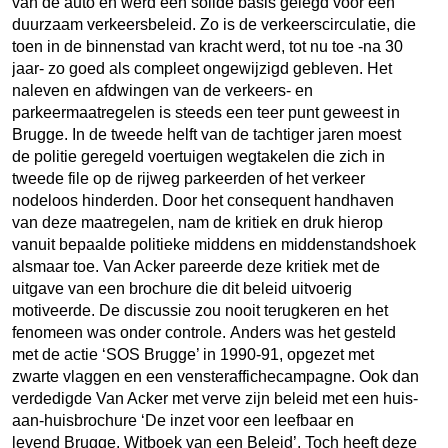
van de auto en werd een solide basis gelegd voor een
duurzaam verkeersbeleid. Zo is de verkeerscirculatie, die
toen in de binnenstad van kracht werd, tot nu toe -na 30
jaar- zo goed als compleet ongewijzigd gebleven. Het
naleven en afdwingen van de verkeers- en
parkeermaatregelen is steeds een teer punt geweest in
Brugge. In de tweede helft van de tachtiger jaren moest
de politie geregeld voertuigen wegtakelen die zich in
tweede file op de rijweg parkeerden of het verkeer
nodeloos hinderden. Door het consequent handhaven
van deze maatregelen, nam de kritiek en druk hierop
vanuit bepaalde politieke middens en middenstandshoek
alsmaar toe. Van Acker pareerde deze kritiek met de
uitgave van een brochure die dit beleid uitvoerig
motiveerde. De discussie zou nooit terugkeren en het
fenomeen was onder controle. Anders was het gesteld
met de actie ‘SOS Brugge’ in 1990-91, opgezet met
zwarte vlaggen en een vensteraffichecampagne. Ook dan
verdedigde Van Acker met verve zijn beleid met een huis-
aan-huisbrochure ‘De inzet voor een leefbaar en
levend Brugge. Witboek van een Beleid’. Toch heeft deze