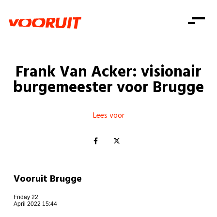
Laatste nieuws
Alle artikels
Beweging
Mission statement
Koopkracht
Dicht bij jou
Frank Van Acker: visionair
Onze mensen
Doe mee
Zorg
burgemeester voor Brugge
Doe mee
Shop
Standpunten
Gelijke kansen
Word lid
Zoeken
Vacatures
Welzijn
Lees voor
Login
Login
Mis niets
Consumentenbescherming
Pensioenen
Doe mee
Kinderen en jongeren
Vooruit Brugge
Friday 22
April 2022 15:44