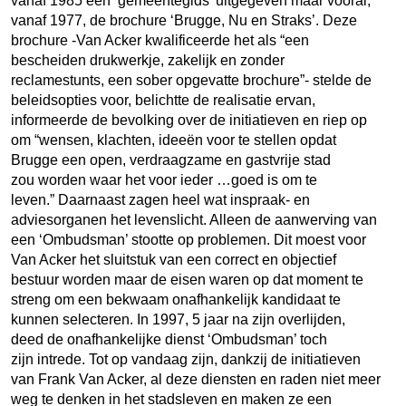
vanaf 1985 een ‘gemeentegids’ uitgegeven maar vooral,
vanaf 1977, de brochure ‘Brugge, Nu en Straks’. Deze
brochure -Van Acker kwalificeerde het als “een
bescheiden drukwerkje, zakelijk en zonder
reclamestunts, een sober opgevatte brochure”- stelde de
beleidsopties voor, belichtte de realisatie ervan,
informeerde de bevolking over de initiatieven en riep op
om “wensen, klachten, ideeën voor te stellen opdat
Brugge een open, verdraagzame en gastvrije stad
zou worden waar het voor ieder …goed is om te
leven.” Daarnaast zagen heel wat inspraak- en
adviesorganen het levenslicht. Alleen de aanwerving van
een ‘Ombudsman’ stootte op problemen. Dit moest voor
Van Acker het sluitstuk van een correct en objectief
bestuur worden maar de eisen waren op dat moment te
streng om een bekwaam onafhankelijk kandidaat te
kunnen selecteren. In 1997, 5 jaar na zijn overlijden,
deed de onafhankelijke dienst ‘Ombudsman’ toch
zijn intrede. Tot op vandaag zijn, dankzij de initiatieven
van Frank Van Acker, al deze diensten en raden niet meer
weg te denken in het stadsleven en maken ze een