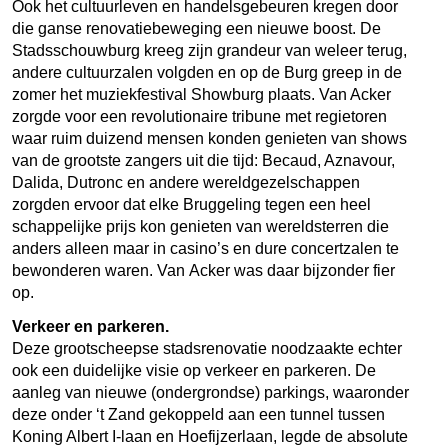
Ook het cultuurleven en handelsgebeuren kregen door
die ganse renovatiebeweging een nieuwe boost. De
Stadsschouwburg kreeg zijn grandeur van weleer terug,
andere cultuurzalen volgden en op de Burg greep in de
zomer het muziekfestival Showburg plaats. Van Acker
zorgde voor een revolutionaire tribune met regietoren
waar ruim duizend mensen konden genieten van shows
van de grootste zangers uit die tijd: Becaud, Aznavour,
Dalida, Dutronc en andere wereldgezelschappen
zorgden ervoor dat elke Bruggeling tegen een heel
schappelijke prijs kon genieten van wereldsterren die
anders alleen maar in casino’s en dure concertzalen te
bewonderen waren. Van Acker was daar bijzonder fier
op.
Verkeer en parkeren.
Deze grootscheepse stadsrenovatie noodzaakte echter
ook een duidelijke visie op verkeer en parkeren. De
aanleg van nieuwe (ondergrondse) parkings, waaronder
deze onder ‘t Zand gekoppeld aan een tunnel tussen
Koning Albert I-laan en Hoefijzerlaan, legde de absolute