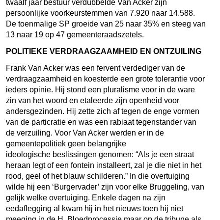
twaalf jaar bestuur verdubbelde Van Acker zijn
persoonlijke voorkeurstemmen van 7.920 naar 14.588.
De toenmalige SP groeide van 25 naar 35% en steeg van
13 naar 19 op 47 gemeenteraadszetels.
POLITIEKE VERDRAAGZAAMHEID EN ONTZUILING
Frank Van Acker was een fervent verdediger van de
verdraagzaamheid en koesterde een grote tolerantie voor
ieders opinie. Hij stond een pluralisme voor in de ware
zin van het woord en etaleerde zijn openheid voor
andersgezinden. Hij zette zich af tegen de enge vormen
van de particratie en was een rabiaat tegenstander van
de verzuiling. Voor Van Acker werden er in de
gemeentepolitiek geen belangrijke
ideologische beslissingen genomen: “Als je een straat
heraan legt of een fontein installeert, zal je die niet in het
rood, geel of het blauw schilderen.” In die overtuiging
wilde hij een ‘Burgervader’ zijn voor elke Bruggeling, van
gelijk welke overtuiging. Enkele dagen na zijn
eedaflegging al kwam hij in het nieuws toen hij niet
meeging in de H. Bloedprocessie maar op de tribune als