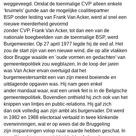
weggeveegd. Omdat de toenmalige CVP alleen enkele
‘kruimels’ gunde aan de mogelijke coalitiepartner
BSP onder leiding van Frank Van Acker, werd al snel een
nieuwe meerderheid gevormd
zonder CVP. Frank Van Acker, tot dan een van de
nationale boegbeelden van de toenmalige BSP, werd
Burgemeester. Op 27 april 1977 legde hij de eed af. Het
zou de start zijn van een nieuwe wind, die op alle vlakken
door Brugge waaide en ’oude vormen en gedachten’ van
gemeentepolitiek zou wegblazen. In de loop der jaren
was Van Acker ervan overtuigd dat het
burgemeestersambt een van zijn meest boeiende en
uitdagende opgaven was. Hij nam geen enkel
ander mandaat waar, wat een uniek feit is in de Belgische
gemeentepolitiek. Bovendien onthield hij zich ook van het
knippen van lintjes en public-relations. Hij gaf zich
dan ook volledig aan zijn ambt als burgervader. Dit werd
in 1982 en 1988 electoraal vertaald in twee klinkende
overwinningen, wat er op wees dat de Bruggeling
zijn inspanningen volop naar waarde hebben geschat. In