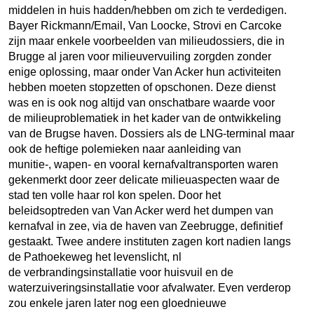
middelen in huis hadden/hebben om zich te verdedigen.
Bayer Rickmann/Email, Van Loocke, Strovi en Carcoke
zijn maar enkele voorbeelden van milieudossiers, die in
Brugge al jaren voor milieuvervuiling zorgden zonder
enige oplossing, maar onder Van Acker hun activiteiten
hebben moeten stopzetten of opschonen. Deze dienst
was en is ook nog altijd van onschatbare waarde voor
de milieuproblematiek in het kader van de ontwikkeling
van de Brugse haven. Dossiers als de LNG-terminal maar
ook de heftige polemieken naar aanleiding van
munitie-, wapen- en vooral kernafvaltransporten waren
gekenmerkt door zeer delicate milieuaspecten waar de
stad ten volle haar rol kon spelen. Door het
beleidsoptreden van Van Acker werd het dumpen van
kernafval in zee, via de haven van Zeebrugge, definitief
gestaakt. Twee andere instituten zagen kort nadien langs
de Pathoekeweg het levenslicht, nl
de verbrandingsinstallatie voor huisvuil en de
waterzuiveringsinstallatie voor afvalwater. Even verderop
zou enkele jaren later nog een gloednieuwe