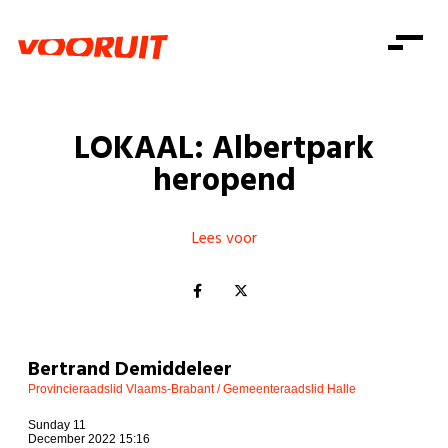
Laatste nieuws
Alle artikels
Beweging
Mission statement
Koopkracht
Dicht bij jou
LOKAAL: Albertpark
Onze mensen
Doe mee
Zorg
heropend
Doe mee
Shop
Standpunten
Gelijke kansen
Word lid
Zoeken
Vacatures
Welzijn
Lees voor
Login
Login
Mis niets
Consumentenbescherming
Pensioenen
Doe mee
Kinderen en jongeren
Bertrand Demiddeleer
Provincieraadslid Vlaams-Brabant / Gemeenteraadslid Halle
Sunday 11
December 2022 15:16