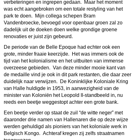
verbeteringen en ingrepen gedaan. Maar het moment
was echt aangebroken om een totale restyling van het
park te doen. Mijn collega schepen Bram
Vandenbroecke, bevoegd voor openbaar groen zal zo
dadelijk uit de doeken doen welke grondige groene
renovaties er juist zijn gebeurd.
De periode van de Belle Epoque had echter ook een
grote, minder fraaie keerzijde. Het was immers ook de
tijd van het kolonialisme en het uitbuiten van immense
overzeese gebieden. Van deze minder mooie kant van
de medaille vind je ook in dit park restanten, die daar zeer
duidelijk naar verwijzen. De Koninklijke Koloniale Kring
van Halle huldigde in 1953, in aanwezigheid van de
minister van Koloniën het Leopold II-standbeeld in, nu
reeds een beetje weggestopt achter een grote bank.
Een beetje verder op staat de zuil “de witte neger” met
daaronder drie namen van Hallenaren die op deze wijze
werden gehuldigd als pioniers van het koloniale werk in
Belgisch Kongo. Achteraf kregen zij zelfs straatnamen