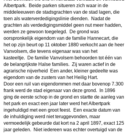
Albertpark. Beide parken situeren zich waar in de
middeleeuwen de stadsgrachten van de stad lagen, die
toen als waterverdedigingslinie dienden. Nadat de
grachten als verdedigingsmiddel geen nut meer hadden,
werden ze gewoon toegelegd. De grond was
oorspronkelijk eigendom van de familie Hannecart, die
het op zijn beurt op 11 oktober 1880 verkocht aan de heer
Vanvolsem, die tevens eigenaar was van het
kasteeltje. De familie Vanvolsem behoorden tot één van
de belangrijkste Halse families. Zij waren actief in de
agrarische nijverheid Een ander, kleiner gedeelte was
eigendom van de zusters van het Heilig Hart.
Door een ruil van eigendommen met daar bovenop 7.300
frank werd de stad eigenaar van deze grond. In 1896
ging de eerste schop in de grond en startte de aanleg van
het park en exact een jaar later werd het Albertpark
ingehuldigd met een groot feest. Een exacte datum van
de inhuldiging werd niet teruggevonden, maar
vermoedelijk gebeurde dat kort na 2 april 1897, exact 125
jaar geleden. Niet iedereen was echter overtuigd van de