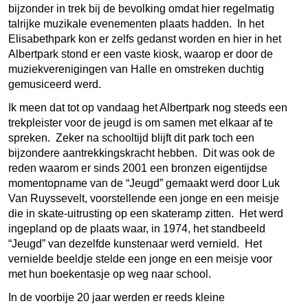
bijzonder in trek bij de bevolking omdat hier regelmatig
talrijke muzikale evenementen plaats hadden. In het
Elisabethpark kon er zelfs gedanst worden en hier in het
Albertpark stond er een vaste kiosk, waarop er door de
muziekverenigingen van Halle en omstreken duchtig
gemusiceerd werd.
Ik meen dat tot op vandaag het Albertpark nog steeds een
trekpleister voor de jeugd is om samen met elkaar af te
spreken. Zeker na schooltijd blijft dit park toch een
bijzondere aantrekkingskracht hebben. Dit was ook de
reden waarom er sinds 2001 een bronzen eigentijdse
momentopname van de “Jeugd” gemaakt werd door Luk
Van Ruyssevelt, voorstellende een jonge en een meisje
die in skate-uitrusting op een skateramp zitten. Het werd
ingepland op de plaats waar, in 1974, het standbeeld
“Jeugd” van dezelfde kunstenaar werd vernield. Het
vernielde beeldje stelde een jonge en een meisje voor
met hun boekentasje op weg naar school.
In de voorbije 20 jaar werden er reeds kleine