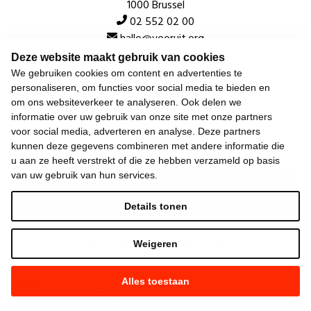
1000 Brussel
02 552 02 00
hallo@vooruit.org
Deze website maakt gebruik van cookies
We gebruiken cookies om content en advertenties te
Snel
personaliseren, om functies voor social media te bieden en
om ons websiteverkeer te analyseren. Ook delen we
Over de beweging
informatie over uw gebruik van onze site met onze partners
voor social media, adverteren en analyse. Deze partners
Algemeen
kunnen deze gegevens combineren met andere informatie die
u aan ze heeft verstrekt of die ze hebben verzameld op basis
van uw gebruik van hun services.
Laatste nieuws
Details tonen
Weigeren
Alles toestaan
©
2026
Vooruit —
Privacyverklaring
—
Gebruiksvoorwaarden
—
Cookieverklaring
—
Gemaakt met NationBuilder