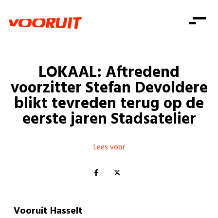
Laatste nieuws
Alle artikels
Beweging
Mission statement
Koopkracht
Dicht bij jou
LOKAAL: Aftredend
Onze mensen
Doe mee
Zorg
voorzitter Stefan Devoldere
Doe mee
Shop
Standpunten
Gelijke kansen
blikt tevreden terug op de
Word lid
Zoeken
eerste jaren Stadsatelier
Vacatures
Welzijn
Login
Login
Mis niets
Consumentenbescherming
Lees voor
Pensioenen
Doe mee
Kinderen en jongeren
Vooruit Hasselt