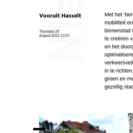
Vooruit Hasselt
Met het ‘be
mobiliteit e
binnenstad 
Thursday 25
August 2022 13:57
te creëren 
en het door
optimaliser
verkeersvei
in te richte
groen en met
gezellig st