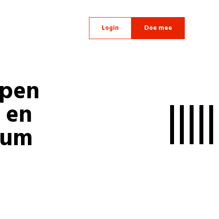
Login
Doe mee
ppen
 en
rum