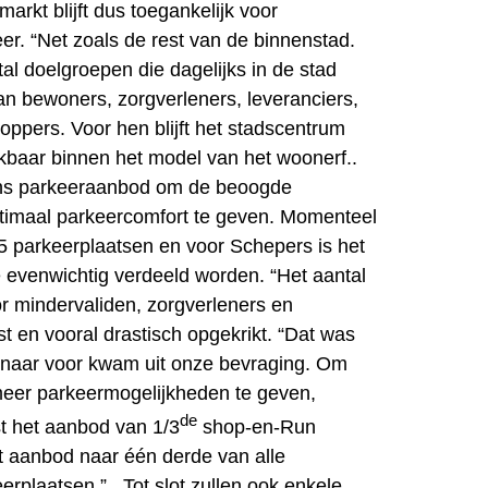
rkt blijft dus toegankelijk voor
er. “Net zoals de rest van de binnenstad.
tal doelgroepen die dagelijks in de stad
an bewoners, zorgverleners, leveranciers,
oppers. Voor hen blijft het stadscentrum
baar binnen het model van het woonerf..
ons parkeeraanbod om de beoogde
timaal parkeercomfort te geven. Momenteel
65 parkeerplaatsen en voor Schepers is het
 evenwichtig verdeeld worden. “Het aantal
r mindervaliden, zorgverleners en
t en vooral drastisch opgekrikt. “Dat was
 naar voor kwam uit onze bevraging. Om
eer parkeermogelijkheden te geven,
de
t het aanbod van 1/3
shop-en-Run
t aanbod naar één derde van alle
rplaatsen.” Tot slot zullen ook enkele