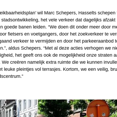
reikbaarheidsplan’ wil Marc Schepers, Hasselts schepen
n stadsontwikkeling, het vele verkeer dat dagelijks afzak
in goede banen leiden. “We doen dit onder meer door m
voor fietsers en voetgangers, door het zoekverkeer te ve
gaand verkeer te vermijden en door het parkeeraanbod t
en.”, aldus Schepers. “Met al deze acties verhogen we ni
ligheid, het geeft ons ook de mogelijkheid onze straten
n. We creëren namelijk extra ruimte die we kunnen invull
 leuke pleintjes vol terrasjes. Kortom, we een veilig, br
adscentrum.”