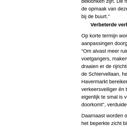
beklonken zijn. De h
de opmaak van deze 
bij de buurt.”
Verbeterde ver
Op korte termijn wo
aanpassingen doorge
“Om alvast meer ruim
voetgangers, maken
draaien er de rijric
de Schiervellaan, h
Havermarkt bereiken
verkeersveiliger én 
eigenlijk te smal is 
doorkomt”, verduidel
Daarnaast worden o
het beperkte zicht bij