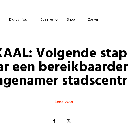
Dicht bij jou
Doe mee
Shop
Zoeken
AAL: Volgende sta
ar een bereikbaarder
ngenamer stadscent
Lees voor