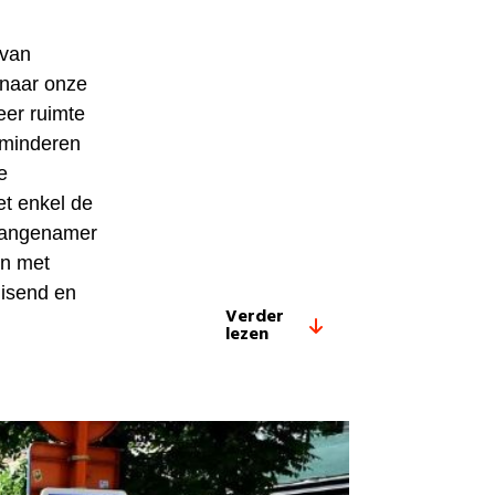
 van
t naar onze
eer ruimte
rminderen
e
et enkel de
 aangenamer
en met
uisend en
Verder
lezen