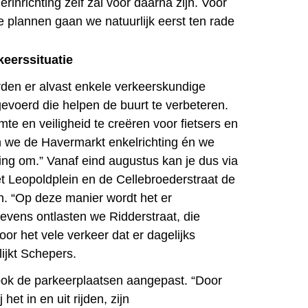
erinrichting zelf zal voor daarna zijn. Voor
plannen gaan we natuurlijk eerst ten rade
keerssituatie
rden er alvast enkele verkeerskundige
voerd die helpen de buurt te verbeteren.
te en veiligheid te creëren voor fietsers en
 we de Havermarkt enkelrichting én we
hting om.” Vanaf eind augustus kan je dus via
et Leopoldplein en de Cellebroederstraat de
. “Op deze manier wordt het er
tevens ontlasten we Ridderstraat, die
voor het vele verkeer dat er dagelijks
ijkt Schepers.
ok de parkeerplaatsen aangepast. “Door
 het in en uit rijden, zijn