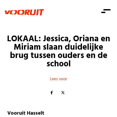
Laatste nieuws
Alle artikels
Beweging
Mission statement
Koopkracht
Dicht bij jou
LOKAAL: Jessica, Oriana en
Onze mensen
Doe mee
Zorg
Miriam slaan duidelijke
Doe mee
Shop
Standpunten
Gelijke kansen
brug tussen ouders en de
Word lid
Zoeken
school
Vacatures
Welzijn
Login
Login
Mis niets
Consumentenbescherming
Lees voor
Pensioenen
Doe mee
Kinderen en jongeren
Vooruit Hasselt