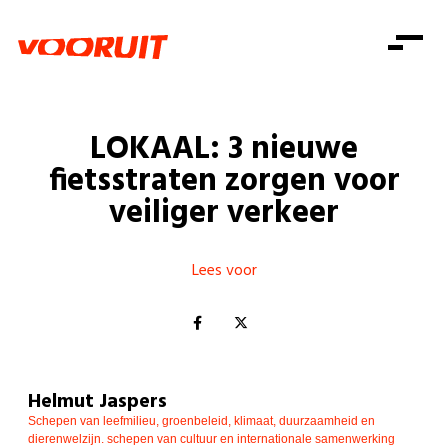
Laatste nieuws
Alle artikels
Beweging
Mission statement
Koopkracht
Dicht bij jou
LOKAAL: 3 nieuwe
Onze mensen
Doe mee
Zorg
fietsstraten zorgen voor
Doe mee
Shop
Standpunten
Gelijke kansen
veiliger verkeer
Word lid
Zoeken
Vacatures
Welzijn
Login
Login
Mis niets
Lees voor
Consumentenbescherming
Pensioenen
Doe mee
Kinderen en jongeren
Helmut Jaspers
Schepen van leefmilieu, groenbeleid, klimaat, duurzaamheid en
dierenwelzijn. schepen van cultuur en internationale samenwerking