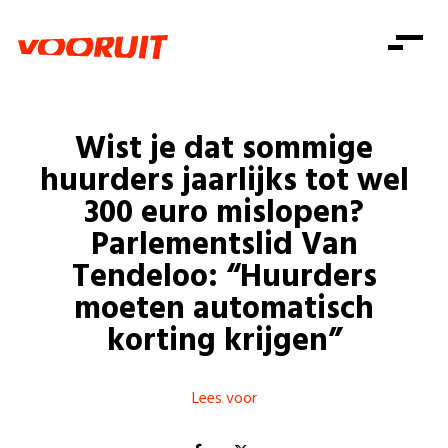
Laatste nieuws
Alle artikels
Beweging
Mission statement
Koopkracht
Dicht bij jou
Wist je dat sommige
Onze mensen
Doe mee
Zorg
huurders jaarlijks tot wel
Doe mee
Shop
Standpunten
Gelijke kansen
300 euro mislopen?
Word lid
Zoeken
Parlementslid Van
Vacatures
Welzijn
Login
Login
Tendeloo: “Huurders
Mis niets
Consumentenbescherming
moeten automatisch
Pensioenen
korting krijgen”
Doe mee
Kinderen en jongeren
Lees voor