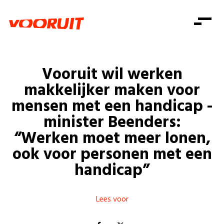
Laatste nieuws
Alle artikels
Beweging
Mission statement
Koopkracht
Dicht bij jou
Vooruit wil werken
Onze mensen
Doe mee
Zorg
makkelijker maken voor
Doe mee
Shop
Standpunten
Gelijke kansen
mensen met een handicap -
Word lid
Zoeken
minister Beenders:
Vacatures
Welzijn
Login
Login
“Werken moet meer lonen,
Mis niets
Consumentenbescherming
ook voor personen met een
Pensioenen
handicap”
Doe mee
Kinderen en jongeren
Lees voor