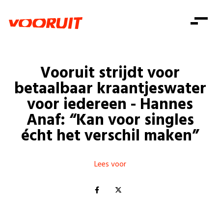
Laatste nieuws
Alle artikels
Beweging
Mission statement
Koopkracht
Dicht bij jou
Vooruit strijdt voor
Onze mensen
Doe mee
Zorg
betaalbaar kraantjeswater
Doe mee
Shop
Standpunten
Gelijke kansen
voor iedereen - Hannes
Word lid
Zoeken
Anaf: “Kan voor singles
Vacatures
Welzijn
Login
Login
écht het verschil maken”
Mis niets
Consumentenbescherming
Pensioenen
Doe mee
Lees voor
Kinderen en jongeren