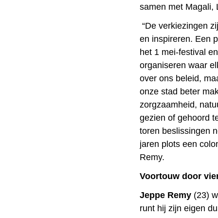
samen met Magali, L
“De verkiezingen zi
en inspireren. Een 
het 1 mei-festival e
organiseren waar elk
over ons beleid, ma
onze stad beter mak
zorgzaamheid, natuu
gezien of gehoord te
toren beslissingen 
jaren plots een colo
Remy.
Voortouw door vi
Jeppe Remy
(23) w
runt hij zijn eigen 