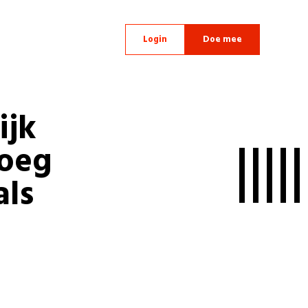
Login
Doe mee
ijk
loeg
als