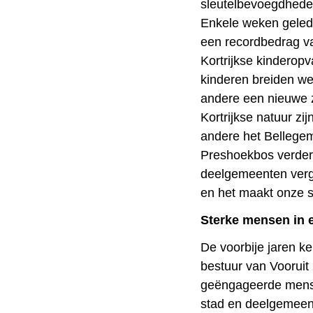
sleutelbevoegdheden
Enkele weken gele
een recordbedrag va
Kortrijkse kinderop
kinderen breiden we
andere een nieuwe 
Kortrijkse natuur z
andere het Bellege
Preshoekbos verder 
deelgemeenten verg
en het maakt onze s
Sterke mensen in 
De voorbije jaren ke
bestuur van Vooruit 
geëngageerde mense
stad en deelgemeent