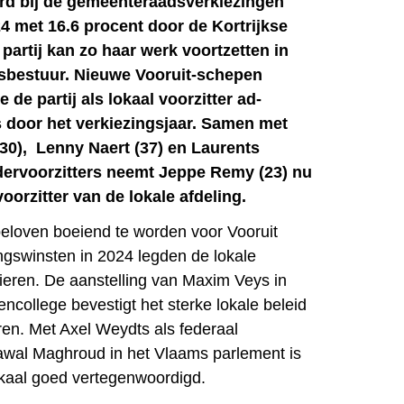
erd bij de gemeenteraadsverkiezingen
4 met 16.6 procent door de Kortrijkse
partij kan zo haar werk voortzetten in
dsbestuur. Nieuwe Vooruit-schepen
de partij als lokaal voorzitter ad-
 door het verkiezingsjaar. Samen met
30), Lenny Naert (37) en Laurents
dervoorzitters neemt Jeppe Remy (23) nu
voorzitter van de lokale afdeling.
eloven boeiend te worden voor Vooruit
ingswinsten in 2024 legden de lokale
ieren. De aanstelling van Maxim Veys in
encollege bevestigt het sterke lokale beleid
ren. Met Axel Weydts als federaal
awal Maghroud in het Vlaams parlement is
okaal goed vertegenwoordigd.