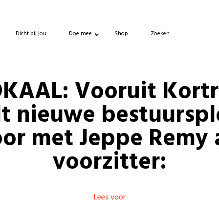
Dicht bij jou
Doe mee
Shop
Zoeken
KAAL: Vooruit Kortr
lt nieuwe bestuursp
or met Jeppe Remy 
voorzitter:
Lees voor