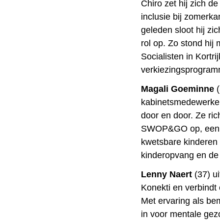
Chiro zet hij zich d
inclusie bij zomerk
geleden sloot hij zi
rol op. Zo stond hi
Socialisten in Kortr
verkiezingsprogram
Magali Goeminne
(
kabinetsmedewerker 
door en door. Ze ri
SWOP&GO op, een ru
kwetsbare kinderen h
kinderopvang en de 
Lenny Naert
(37) ui
Konekti en verbindt 
Met ervaring als bem
in voor mentale gez