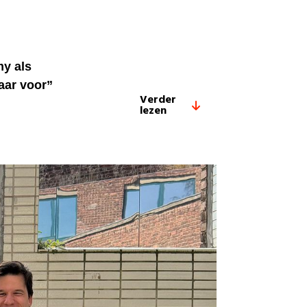
my als
laar voor”
Verder
lezen