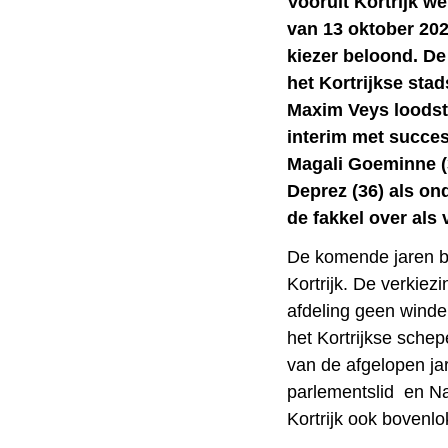
Vooruit Kortrijk w
van 13 oktober 202
kiezer beloond. De 
het Kortrijkse sta
Maxim Veys loodste 
interim met succes
Magali Goeminne (
Deprez (36) als on
de fakkel over als 
De komende jaren b
Kortrijk. De verkiez
afdeling geen winde
het Kortrijkse schep
van de afgelopen ja
parlementslid en N
Kortrijk ook bovenl