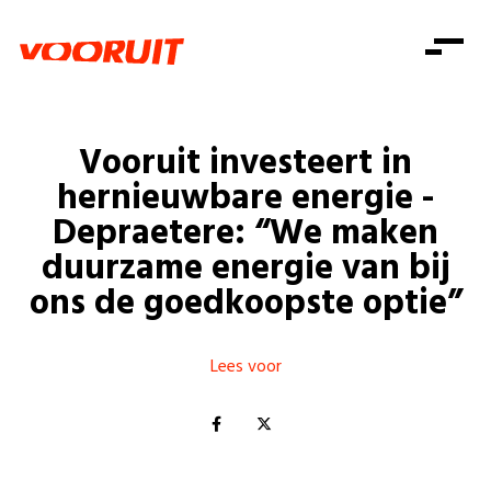
Laatste nieuws
Alle artikels
Beweging
Mission statement
Koopkracht
Dicht bij jou
Vooruit investeert in
Onze mensen
Doe mee
Zorg
hernieuwbare energie -
Doe mee
Shop
Standpunten
Gelijke kansen
Depraetere: “We maken
Word lid
Zoeken
duurzame energie van bij
Vacatures
Welzijn
Login
Login
ons de goedkoopste optie”
Mis niets
Consumentenbescherming
Pensioenen
Doe mee
Lees voor
Kinderen en jongeren