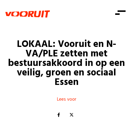
Laatste nieuws
Alle artikels
Beweging
Mission statement
Koopkracht
Dicht bij jou
LOKAAL: Vooruit en N-
Onze mensen
Doe mee
Zorg
VA/PLE zetten met
Doe mee
Shop
Standpunten
Gelijke kansen
bestuursakkoord in op een
Word lid
Zoeken
veilig, groen en sociaal
Vacatures
Welzijn
Login
Login
Essen
Mis niets
Consumentenbescherming
Pensioenen
Doe mee
Lees voor
Kinderen en jongeren