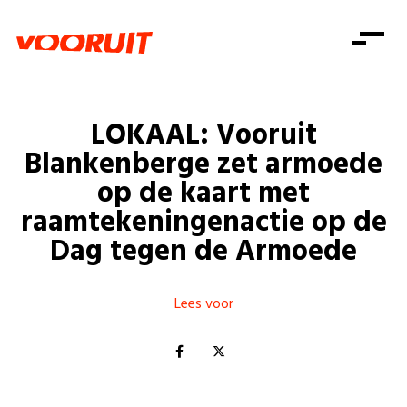
Laatste nieuws
Alle artikels
Beweging
Mission statement
Koopkracht
Dicht bij jou
LOKAAL: Vooruit
Onze mensen
Doe mee
Zorg
Blankenberge zet armoede
Doe mee
Shop
Standpunten
Gelijke kansen
op de kaart met
Word lid
Zoeken
raamtekeningenactie op de
Vacatures
Welzijn
Login
Login
Dag tegen de Armoede
Mis niets
Consumentenbescherming
Pensioenen
Doe mee
Lees voor
Kinderen en jongeren