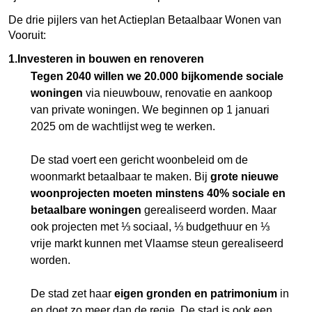
De drie pijlers van het Actieplan Betaalbaar Wonen van
Vooruit:
1.Investeren in bouwen en renoveren
Tegen 2040 willen we 20.000 bijkomende sociale
woningen
via nieuwbouw, renovatie en aankoop
van private woningen. We beginnen op 1 januari
2025 om de wachtlijst weg te werken.
De stad voert een gericht woonbeleid om de
woonmarkt betaalbaar te maken. Bij
grote nieuwe
woonprojecten moeten minstens 40% sociale en
betaalbare woningen
gerealiseerd worden. Maar
ook projecten met ⅓ sociaal, ⅓ budgethuur en ⅓
vrije markt kunnen met Vlaamse steun gerealiseerd
worden.
De stad zet haar
eigen gronden en patrimonium
in
en doet zo meer dan de regie. De stad is ook een