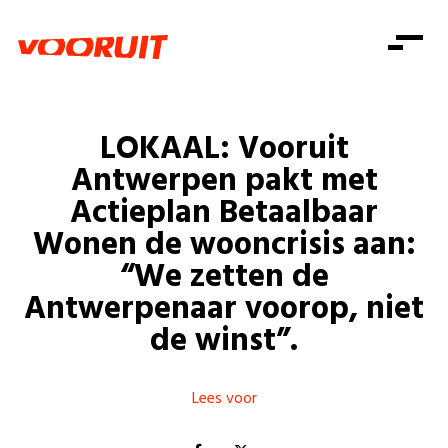
Laatste nieuws
Alle artikels
Beweging
Mission statement
Koopkracht
Dicht bij jou
LOKAAL: Vooruit
Onze mensen
Doe mee
Zorg
Antwerpen pakt met
Doe mee
Shop
Standpunten
Gelijke kansen
Actieplan Betaalbaar
Word lid
Zoeken
Wonen de wooncrisis aan:
Vacatures
Welzijn
Login
Login
“We zetten de
Mis niets
Consumentenbescherming
Antwerpenaar voorop, niet
Pensioenen
de winst”.
Doe mee
Kinderen en jongeren
Lees voor