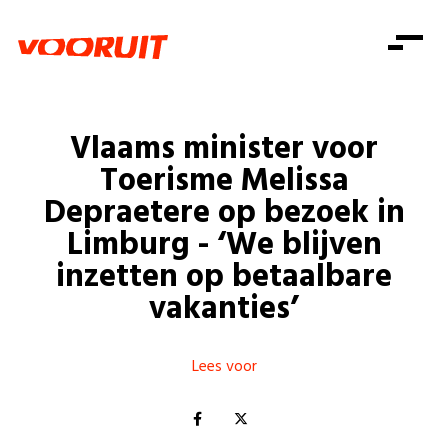
Laatste nieuws
Alle artikels
Beweging
Mission statement
Koopkracht
Dicht bij jou
Vlaams minister voor
Onze mensen
Doe mee
Zorg
Toerisme Melissa
Doe mee
Shop
Standpunten
Gelijke kansen
Depraetere op bezoek in
Word lid
Zoeken
Limburg - ‘We blijven
Vacatures
Welzijn
Login
Login
inzetten op betaalbare
Mis niets
Consumentenbescherming
vakanties’
Pensioenen
Doe mee
Kinderen en jongeren
Lees voor