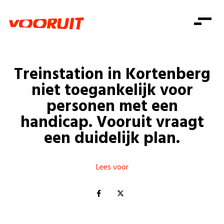
Laatste nieuws
Alle artikels
Beweging
Mission statement
Koopkracht
Dicht bij jou
Treinstation in Kortenberg
Onze mensen
Doe mee
Zorg
niet toegankelijk voor
Doe mee
Shop
Standpunten
Gelijke kansen
personen met een
Word lid
Zoeken
handicap. Vooruit vraagt
Vacatures
Welzijn
Login
Login
een duidelijk plan.
Mis niets
Consumentenbescherming
Pensioenen
Doe mee
Lees voor
Kinderen en jongeren