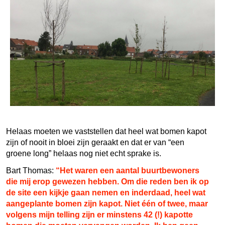
Helaas moeten we vaststellen dat heel wat bomen kapot
zijn of nooit in bloei zijn geraakt en dat er van “een
groene long” helaas nog niet echt sprake is.
Bart Thomas:
“Het waren een aantal buurtbewoners
die mij erop gewezen hebben. Om die reden ben ik op
de site een kijkje gaan nemen en inderdaad, heel wat
aangeplante bomen zijn kapot. Niet één of twee, maar
volgens mijn telling zijn er minstens 42 (!) kapotte