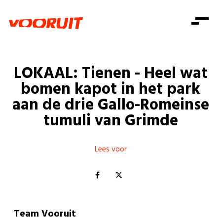
Laatste nieuws
Alle artikels
Beweging
Mission statement
Koopkracht
Dicht bij jou
LOKAAL: Tienen - Heel wat
Onze mensen
Doe mee
Zorg
bomen kapot in het park
Doe mee
Shop
Standpunten
Gelijke kansen
aan de drie Gallo-Romeinse
Word lid
Zoeken
tumuli van Grimde
Vacatures
Welzijn
Login
Login
Mis niets
Consumentenbescherming
Lees voor
Pensioenen
Doe mee
Kinderen en jongeren
Team Vooruit