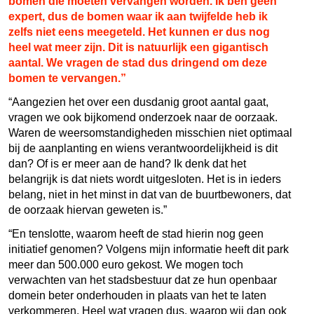
bomen die moeten vervangen worden. Ik ben geen
expert, dus de bomen waar ik aan twijfelde heb ik
zelfs niet eens meegeteld. Het kunnen er dus nog
heel wat meer zijn. Dit is natuurlijk een gigantisch
aantal. We vragen de stad dus dringend om deze
bomen te vervangen.”
“Aangezien het over een dusdanig groot aantal gaat,
vragen we ook bijkomend onderzoek naar de oorzaak.
Waren de weersomstandigheden misschien niet optimaal
bij de aanplanting en wiens verantwoordelijkheid is dit
dan? Of is er meer aan de hand? Ik denk dat het
belangrijk is dat niets wordt uitgesloten. Het is in ieders
belang, niet in het minst in dat van de buurtbewoners, dat
de oorzaak hiervan geweten is.”
“En tenslotte, waarom heeft de stad hierin nog geen
initiatief genomen? Volgens mijn informatie heeft dit park
meer dan 500.000 euro gekost. We mogen toch
verwachten van het stadsbestuur dat ze hun openbaar
domein beter onderhouden in plaats van het te laten
verkommeren. Heel wat vragen dus, waarop wij dan ook