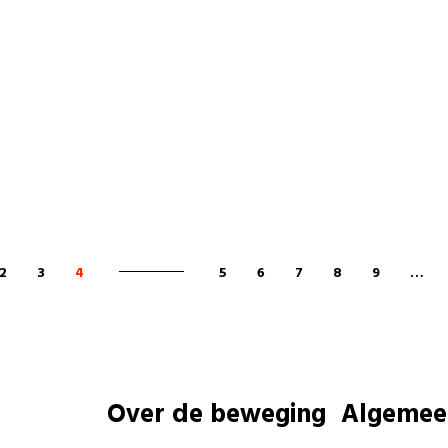
2
3
4
5
6
7
8
9
…
Over de beweging
Algemee