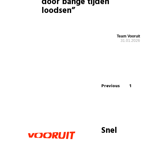
door bange tijden
loodsen”
Team Vooruit
31.01.2026
Previous
1
Snel