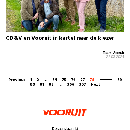
CD&V en Vooruit in kartel naar de kiezer
Team Vooruit
22.03.2024
Previous
1
2
…
74
75
76
77
78
79
80
81
82
…
306
307
Next
Keizerslaan 13