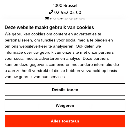
1000 Brussel
02 552 02 00
hallo@vooruit.org
Deze website maakt gebruik van cookies
We gebruiken cookies om content en advertenties te
Snel
personaliseren, om functies voor social media te bieden en
om ons websiteverkeer te analyseren. Ook delen we
Over de beweging
informatie over uw gebruik van onze site met onze partners
voor social media, adverteren en analyse. Deze partners
Algemeen
kunnen deze gegevens combineren met andere informatie die
u aan ze heeft verstrekt of die ze hebben verzameld op basis
van uw gebruik van hun services.
Laatste nieuws
Details tonen
Weigeren
Alles toestaan
©
2026
Vooruit —
Privacyverklaring
—
Gebruiksvoorwaarden
—
Cookieverklaring
—
Gemaakt met NationBuilder