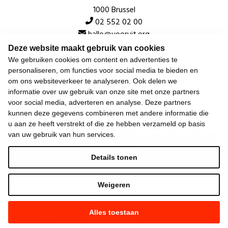
1000 Brussel
02 552 02 00
hallo@vooruit.org
Deze website maakt gebruik van cookies
We gebruiken cookies om content en advertenties te
Snel
personaliseren, om functies voor social media te bieden en
om ons websiteverkeer te analyseren. Ook delen we
Over de beweging
informatie over uw gebruik van onze site met onze partners
voor social media, adverteren en analyse. Deze partners
Algemeen
kunnen deze gegevens combineren met andere informatie die
u aan ze heeft verstrekt of die ze hebben verzameld op basis
van uw gebruik van hun services.
Laatste nieuws
Details tonen
Weigeren
Alles toestaan
©
2026
Vooruit —
Privacyverklaring
—
Gebruiksvoorwaarden
—
Cookieverklaring
—
Gemaakt met NationBuilder