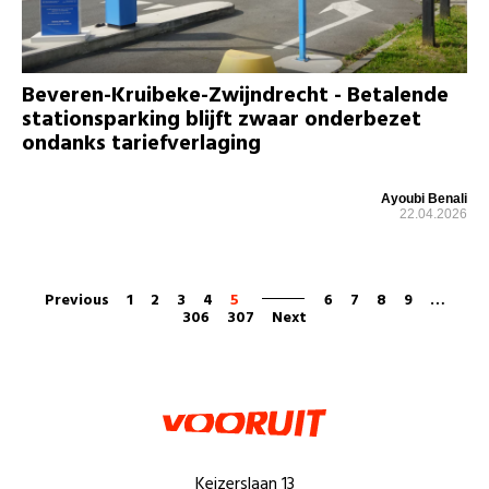
Beveren-Kruibeke-Zwijndrecht - Betalende
stationsparking blijft zwaar onderbezet
ondanks tariefverlaging
Ayoubi Benali
22.04.2026
Previous
1
2
3
4
5
6
7
8
9
…
306
307
Next
Keizerslaan 13